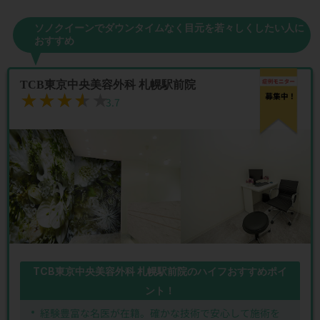
ソノクイーンでダウンタイムなく目元を若々しくしたい人に
おすすめ
TCB東京中央美容外科 札幌駅前院
★★★★★
★★★★★
3.7
TCB東京中央美容外科 札幌駅前院のハイフおすすめポイ
ント！
経験豊富な名医が在籍。確かな技術で安心して施術を