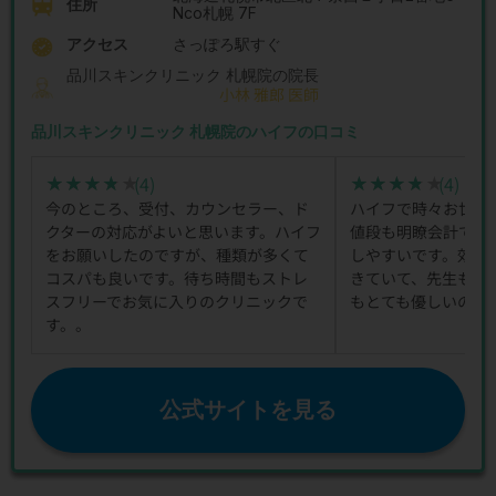
住所
Nco札幌 7F
アクセス
さっぽろ駅すぐ
品川スキンクリニック 札幌院の院長
小林 雅郎 医師
品川スキンクリニック 札幌院のハイフの口コミ
(4)
(4)
★★★★★
★★★★★
★★★★★
★★★★★
今のところ、受付、カウンセラー、ド
ハイフで時々お世話
クターの対応がよいと思います。ハイフ
値段も明瞭会計で、
をお願いしたのですが、種類が多くて
しやすいです。効果
コスパも良いです。待ち時間もストレ
きていて、先生も看
スフリーでお気に入りのクリニックで
もとても優しいので
す。。
公式サイトを見る