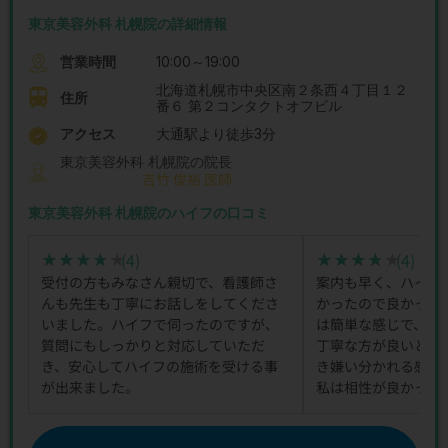
東京美容外科 札幌院の詳細情報
営業時間
10:00～19:00
北海道札幌市中央区南２条西４丁目１２
住所
番６ 第２コンタクトオフビル
アクセス
大通駅より徒歩3分
東京美容外科 札幌院の院長
吉竹 俊裕 医師
東京美容外科 札幌院のハイフの口コミ
(4)
(4)
★★★★★
★★★★★
★★★★★
★★★★★
受付の方もみなさん親切で、看護師さ
案内も早く、ハイフ
んも先生も丁寧にお話しをしてくださ
かったので良かった
いました。ハイフで伺ったのですが、
は簡単な感じで、人
質問にもしっかりと対応していただ
丁寧な方が良いと思
き、安心してハイフの施術を受ける事
き嫌い分かれる感じ
が出来ました。
私は相性が良かった