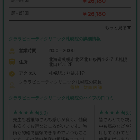
￥26,180
顔+首1回
￥26,180
もっと見る▼
クララビューティクリニック札幌院の詳細情報
営業時間
11:00～20:00
北海道札幌市北区北６条西4-2-7 J1札幌
住所
北口ビル 2F
アクセス
札幌駅より徒歩1分
クララビューティクリニック札幌院の院長
得地 雄貴 医師
クララビューティクリニック札幌院のハイフの口コミ
(5.0)
(5.0)
★★★★★
★★★★★
★★★★★
★★★★★
先生も看護師さんも感じが良く、値段
皆さんとても親切で
も安くてお得なところがいいです。施
中も痛みなどや不安
術も的確で信頼できるのでいつもここ
けしてくれてとても
です。その他の美容の相談もココにし
効果もばっちりでと