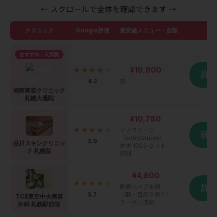
← スクロールで全体を確認できます →
クリニック
Google評価
最安値メニュー・金額
詳
おすすめ・人気院
¥19,800
★★★★
★
詳
4.2
首
湘南美容クリニック
札幌大通院
¥10,780
★★★★
★
ソノクイーン
詳
（sonoQueen）
3.9
品川スキンクリニッ
ホホ 100ショット
ク 札幌院
初回
¥4,800
★★★★
★
医療ハイフ全顔
詳
3.7
（額・目周り除く）
TCB東京中央美容
クーポン適応
外科 札幌駅前院