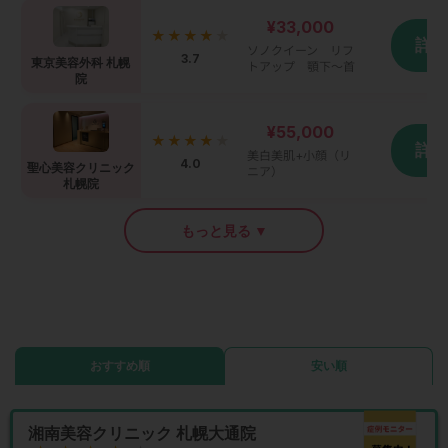
¥33,000
★★★★
★
詳
ソノクイーン リフ
3.7
東京美容外科 札幌
トアップ 顎下～首
院
¥55,000
★★★★
★
詳
美白美肌+小顔（リ
4.0
聖心美容クリニック
ニア）
札幌院
もっと見る ▼
おすすめ順
安い順
湘南美容クリニック 札幌大通院