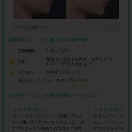
＋
症例の詳細を見る
湘南美容クリニック 札幌大通院の詳細情報
営業時間
9:00～18:00
北海道札幌市中央区北一条西3-3-10
住所
KOKOHOTEL札幌駅前 3F
アクセス
札幌駅より徒歩1分
湘南美容クリニック 札幌大通院の院長
村山 健二 医師
湘南美容クリニック 札幌大通院のハイフの口コミ
(5.0)
(5.0)
★★★★★
★★★★★
★★★★★
★★★★★
カウンセリングだけでも気軽に行けま
施術もスタッフの皆
すし(押し売りがないから本当に安心)美
らしいクリニックで
容クリニックが初めての方はまず最初
かなりスムーズに運