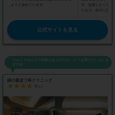
ようと決めています。
す。自慢したくなる
になり、自分に自信
公式サイトを見る
ウルトラセルZiで自然な仕上がりのハイフを受けたい人にお
すすめ
緑の森皮フ科クリニック
★★★★★
★★★★★
4.5