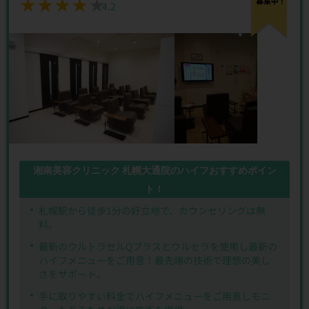
★★★★★
★★★★★
4.2
湘南美容クリニック 札幌大通院のハイフおすすめポイン
ト！
札幌駅から徒歩1分の好立地で、カウンセリングは無
料。
最新のウルトラセルQプラスとウルセラを使用し最新の
ハイフメニューをご用意！最先端の技術で理想の美し
さをサポート。
手に取りやすい料金でハイフメニューをご用意しモニ