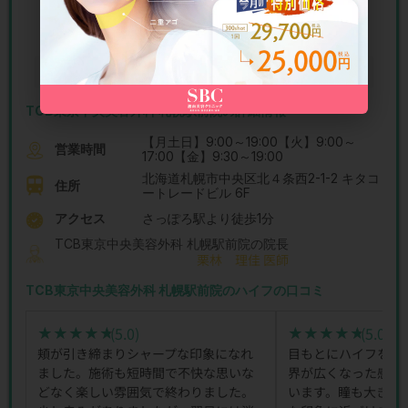
＋
症例の詳細を見る
TCB東京中央美容外科 札幌駅前院の詳細情報
【月土日】9:00～19:00【火】9:00～
営業時間
17:00【金】9:30～19:00
北海道札幌市中央区北４条西2-1-2 キタコ
住所
ートレードビル 6F
アクセス
さっぽろ駅より徒歩1分
TCB東京中央美容外科 札幌駅前院の院長
栗林 理佳 医師
TCB東京中央美容外科 札幌駅前院のハイフの口コミ
(5.0)
(5.0)
★★★★★
★★★★★
★★★★★
★★★★★
頬が引き締まりシャープな印象になれ
目もとにハイフをお
ました。施術も短時間で不快な思いな
界が広くなった感じ
どなく楽しい雰囲気で終わりました。
います。瞳も大きく