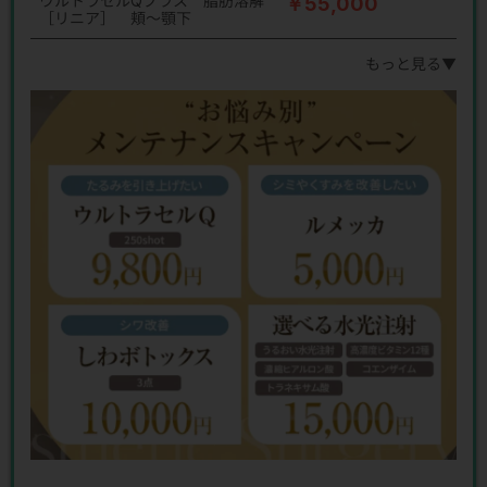
ウルトラセルQプラス 脂肪溶解
￥55,000
［リニア］ 頬～顎下
もっと見る▼