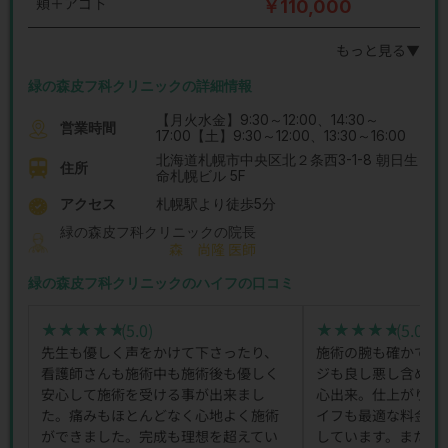
頬＋アゴ下
￥110,000
もっと見る▼
緑の森皮フ科クリニックの詳細情報
【月火水金】9:30～12:00、14:30～
営業時間
17:00【土】9:30～12:00、13:30～16:00
北海道札幌市中央区北２条西3-1-8 朝日生
住所
命札幌ビル 5F
アクセス
札幌駅より徒歩5分
緑の森皮フ科クリニックの院長
森 尚隆 医師
緑の森皮フ科クリニックのハイフの口コミ
(5.0)
(5.0)
★★★★★
★★★★★
★★★★★
★★★★★
先生も優しく声をかけて下さったり、
施術の腕も確かです
看護師さんも施術中も施術後も優しく
ジも良し悪し含め伝
安心して施術を受ける事が出来まし
心出来。仕上がりも
た。痛みもほとんどなく心地よく施術
イフも最適な料金だ
ができました。完成も理想を超えてい
しています。また間