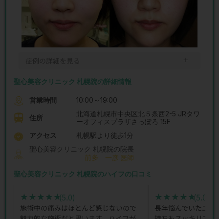
＋
症例の詳細を見る
聖心美容クリニック 札幌院の詳細情報
営業時間
10:00～19:00
北海道札幌市中央区北５条西2-5 JRタワ
住所
ーオフィスプラザさっぽろ 15F
アクセス
札幌駅より徒歩1分
聖心美容クリニック 札幌院の院長
前多 一彦 医師
聖心美容クリニック 札幌院のハイフの口コミ
(5.0)
(5.0)
★★★★★
★★★★★
★★★★★
★★★★★
施術中の痛みはほとんど感じないので
長年悩んでいた二十
魅力的な施術だと思います。ハイフが
持ちもスッキリです