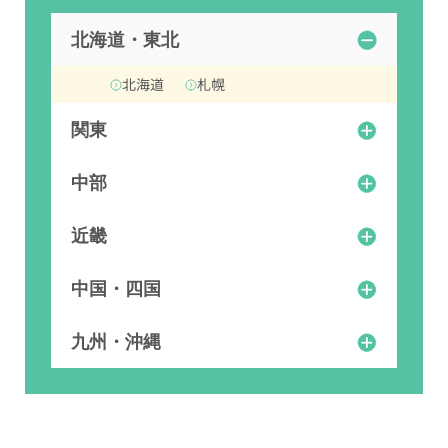
北海道・東北
北海道
札幌
関東
千葉
埼玉
大宮
中部
新宿
東京
横浜
池袋
渋谷
町田
名古屋
愛知
新潟
神奈川
立川
群馬
近畿
静岡
銀座
高崎
大阪
梅田
中国・四国
岡山
九州・沖縄
沖縄