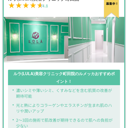
★★★★★
★★★★★
4.8
ルラ(LULA)美容クリニック町田院のルメッカおすすめポ
イント！
濃いシミや薄いシミ、くすみなどを含む肌質の改善が
期待可能
光と熱によりコラーゲンやエラスチンが生まれ肌のハ
リや潤いアップ
2〜3回の施術で肌改善が期待できるので肌への負担が
少ない