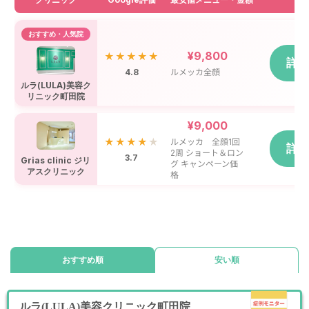
おすすめ・人気院
¥9,800
★★★★★
詳
4.8
ルメッカ全顔
ルラ(LULA)美容ク
リニック町田院
¥9,000
★★★★
★
ルメッカ 全顔1回
詳
2周 ショート＆ロン
3.7
Grias clinic ジリ
グ キャンペーン価
アスクリニック
格
おすすめ順
安い順
ルラ(LULA)美容クリニック町田院