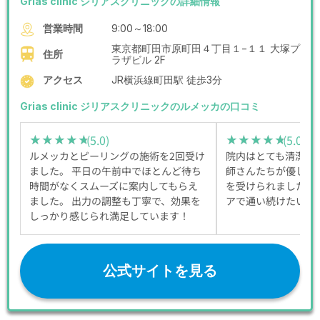
Grias clinic ジリアスクリニックの詳細情報
営業時間
9:00～18:00
東京都町田市原町田４丁目１−１１ 大塚プ
住所
ラザビル 2F
アクセス
JR横浜線町田駅 徒歩3分
Grias clinic ジリアスクリニックのルメッカの口コミ
(5.0)
(5.0)
★★★★★
★★★★★
★★★★★
★★★★★
ルメッカとピーリングの施術を2回受け
院内はとても清潔で
ました。 平日の午前中でほとんど待ち
師さんたちが優しく
時間がなくスムーズに案内してもらえ
を受けられました。
ました。 出力の調整も丁寧で、効果を
アで通い続けたいと
しっかり感じられ満足しています！
公式サイトを見る