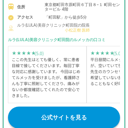
東京都町田市原町田６丁目８−１ 町田セン
住所
タービル 4階
アクセス
「町田駅」から徒歩5分
ルラ(LULA)美容クリニック町田院の院長
小松正樹 医師
ルラ(LULA)美容クリニック町田院のルメッカの口コミ
(5.0)
(5.0)
★★★★★
★★★★★
★★★★★
★★★★★
ここの先生はとても優しく、常に患者
平日昼間にルメッカ
目線で接してくださいます。毎回丁寧
が、空いていて快適
な対応に感謝しています。 今回はじめ
先生のカウンセリン
てルメッカを受けましたが、看護師さ
希望していない施術
んも丁寧に照射してくださり、痛みが
ることもなく好印象
ないか都度確認してくれたので安心で
きました。
公式サイトを見る