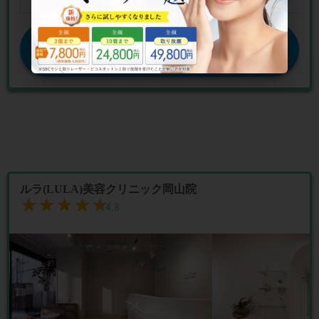
公式サイトを見る
ルラ(LULA)美容クリニック岡山院
★★★★★
★★★★★
4.8