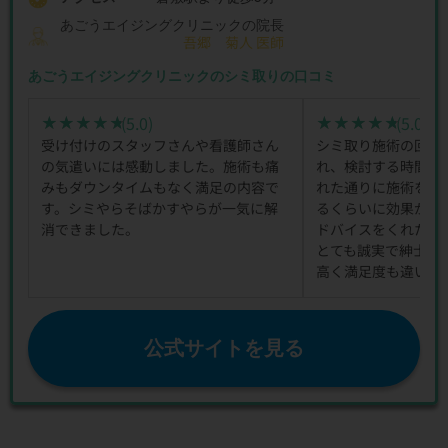
あごうエイジングクリニックの院長
吾郷 菊人 医師
あごうエイジングクリニックのシミ取りの口コミ
(5.0)
(5.0)
★★★★★
★★★★★
★★★★★
★★★★★
受け付けのスタッフさんや看護師さん
シミ取り施術の回数
の気遣いには感動しました。施術も痛
れ、検討する時間も
みもダウンタイムもなく満足の内容で
れた通りに施術を始
す。シミやらそばかすやらが一気に解
るくらいに効果があ
消できました。
ドバイスをくれたと
とても誠実で紳士的
高く満足度も違いま
公式サイトを見る