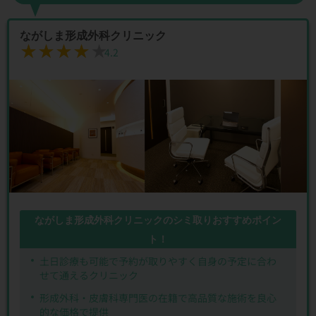
ながしま形成外科クリニック
★★★★★
★★★★★
4.2
ながしま形成外科クリニックのシミ取りおすすめポイン
ト！
土日診療も可能で予約が取りやすく自身の予定に合わ
せて通えるクリニック
形成外科・皮膚科専門医の在籍で高品質な施術を良心
的な価格で提供