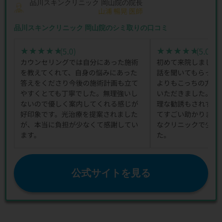
品川スキンクリニック 岡山院の院長
山浦 暢晃 医師
品川スキンクリニック 岡山院のシミ取りの口コミ
(5.0)
(5.0)
★★★★★
★★★★★
★★★★★
★★★★★
カウンセリングでは自分にあった施術
初めて来院しました
を教えてくれて、自身の悩みにあった
話を聞いてもらって
答えをくださり今後の施術計画も立て
よりもこっちの方が
やすくとても丁寧でした。無理強いし
いただきました。と
ないので優しく案内してくれる感じが
理な勧誘もされず、
好印象です。光治療を提案されました
てすごい助かりまし
が、本当に負担が少なくて感謝してい
なクリニックで少し
ます。
た。
公式サイトを見る