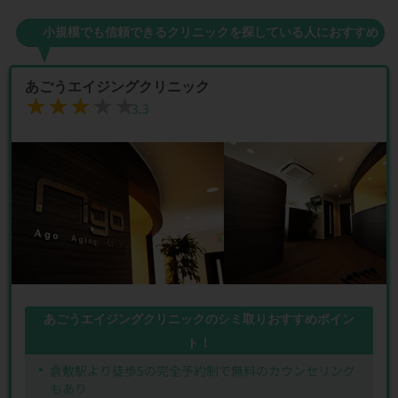
小規模でも信頼できるクリニックを探している人におすすめ
あごうエイジングクリニック
★★★★★
★★★★★
3.3
あごうエイジングクリニックのシミ取りおすすめポイン
ト！
倉敷駅より徒歩5の完全予約制で無料のカウンセリング
もあり