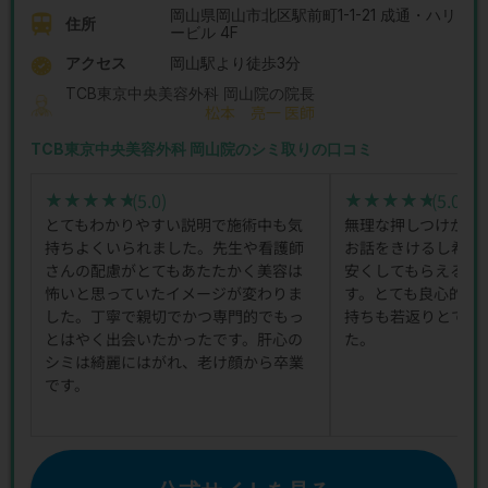
岡山県岡山市北区駅前町1-1-21 成通・ハリ
住所
ービル 4F
アクセス
岡山駅より徒歩3分
TCB東京中央美容外科 岡山院の院長
松本 亮一 医師
TCB東京中央美容外科 岡山院のシミ取りの口コミ
(5.0)
(5.0)
★★★★★
★★★★★
★★★★★
★★★★★
とてもわかりやすい説明で施術中も気
無理な押しつけがな
持ちよくいられました。先生や看護師
お話をきけるし希望
さんの配慮がとてもあたたかく美容は
安くしてもらえるよ
怖いと思っていたイメージが変わりま
す。とても良心的で
した。丁寧で親切でかつ専門的でもっ
持ちも若返りとても
とはやく出会いたかったです。肝心の
た。
シミは綺麗にはがれ、老け顔から卒業
です。