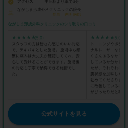
アクセス
中庄駅より車で6分
ながしま形成外科クリニックの院長
長島 史明 医師
ながしま形成外科クリニックのシミ取りの口コミ
(5.0)
(5.0)
★★★★★
★★★★★
★★★★★
★★★★★
スタッフの方は皆さん感じのいい対応
トーニングやポテン
で、テキパキとした施術。 施術中も頻
ナルレーザーなど肌
繁に痛みは大丈夫か確認してくれ、安
くさんあるなかでど
心して受けることができます。施術後
しているか分からず
の対応も丁寧で納得できる施術でし
たが、それぞれの特
た。
肌状態を加味したう
勧めてくださりまし
に改善しているので
がぴったりだと確信
公式サイトを見る