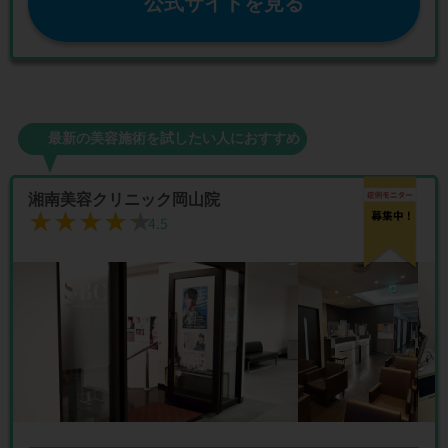
公式サイトを見る
最新の美容施術を試したい人におすすめ
湘南美容クリニック岡山院
★★★★★
★★★★★
4.5