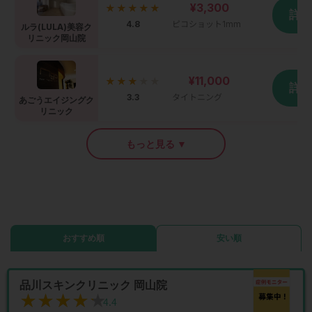
¥3,300
★★★★★
詳
4.8
ピコショット1mm
ルラ(LULA)美容ク
リニック岡山院
¥11,000
★★★
★★
詳
3.3
タイトニング
あごうエイジングク
リニック
もっと見る ▼
おすすめ順
安い順
品川スキンクリニック 岡山院
★★★★★
★★★★★
4.4