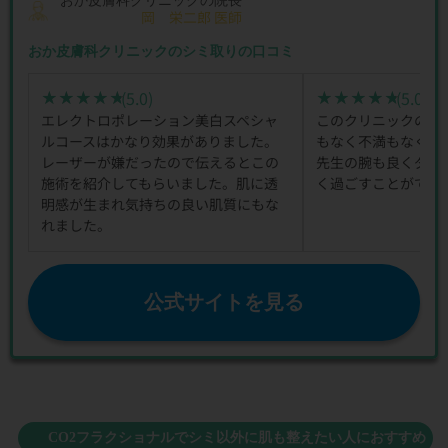
岡 栄二郎 医師
おか皮膚科クリニックのシミ取りの口コミ
(5.0)
(5.0)
★★★★★
★★★★★
★★★★★
★★★★★
エレクトロポレーション美白スペシャ
このクリニックのレ
ルコースはかなり効果がありました。
もなく不満もなく快
レーザーが嫌だったので伝えるとこの
先生の腕も良くダウ
施術を紹介してもらいました。肌に透
く過ごすことができ
明感が生まれ気持ちの良い肌質にもな
れました。
公式サイトを見る
CO2フラクショナルでシミ以外に肌も整えたい人におすすめ