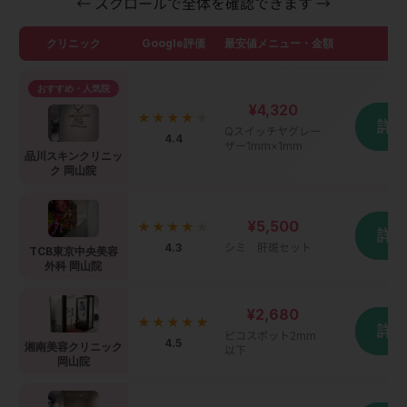
← スクロールで全体を確認できます →
クリニック
Google評価
最安値メニュー・金額
詳
おすすめ・人気院
¥4,320
★★★★
★
詳
Qスイッチヤグレー
4.4
ザー1mm×1mm
品川スキンクリニッ
ク 岡山院
¥5,500
★★★★
★
詳
4.3
シミ 肝斑セット
TCB東京中央美容
外科 岡山院
¥2,680
★★★★★
詳
ピコスポット2mm
4.5
湘南美容クリニック
以下
岡山院