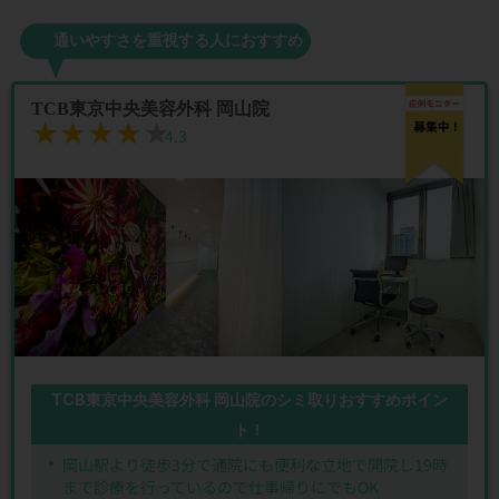
通いやすさを重視する人におすすめ
TCB東京中央美容外科 岡山院
★★★★★
★★★★★
4.3
TCB東京中央美容外科 岡山院のシミ取りおすすめポイン
ト！
岡山駅より徒歩3分で通院にも便利な立地で開院し19時
まで診療を行っているので仕事帰りにでもOK