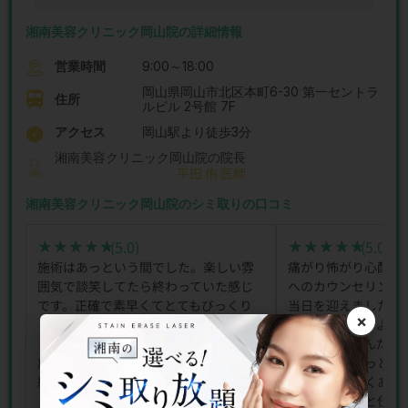
湘南美容クリニック岡山院の詳細情報
営業時間
9:00～18:00
岡山県岡山市北区本町6-30 第一セントラ
住所
ルビル 2号館 7F
アクセス
岡山駅より徒歩3分
湘南美容クリニック岡山院の院長
平田 侑 医師
湘南美容クリニック岡山院のシミ取りの口コミ
(5.0)
(5.0)
★★★★★
★★★★★
★★★★★
★★★★★
施術はあっという間でした。楽しい雰
痛がり怖がり心配症
囲気で談笑してたら終わっていた感じ
へのカウンセリング
です。正確で素早くてとてもびっくり
当日を迎えました。
×
しました。看護師さんが楽な体位を取
すが結果やってよか
らせてくれたので苦痛もなく安心して
に怖がってたんだろ
施術ができました。施術後も問題なく
酔がきいてあっとい
経過しています。
た。痛みも全くあり
には安心してと伝え