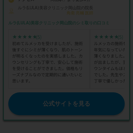
ルラ(LULA)美容クリニック岡山院の院長
角南 亮輔 医師
ルラ(LULA)美容クリニック岡山院のシミ取りの口コミ
(5)
(5)
★★★★★
★★★★★
★★★★★
★★★★★
初めてルメッカを受けましたが、施術
ルメッカの施術を1
後すぐにシミが薄くなり、肌のトーン
年気になっていた頬
が明るくなったのを実感しました。カ
薄くなりました。施
ウンセリングも丁寧で、安心して施術
が出ましたが、翌日
を受けることができました。価格もリ
ウンタイムもほとん
ーズナブルなので定期的に通いたいと
でした。先生やスタ
思います。
丁寧で優しかったで
公式サイトを見る