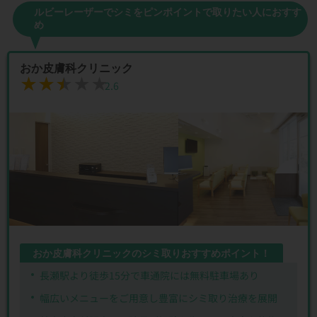
ルビーレーザーでシミをピンポイントで取りたい人におすす
め
おか皮膚科クリニック
★★★★★
★★★★★
2.6
おか皮膚科クリニックのシミ取りおすすめポイント！
長瀬駅より徒歩15分で車通院には無料駐車場あり
幅広いメニューをご用意し豊富にシミ取り治療を展開