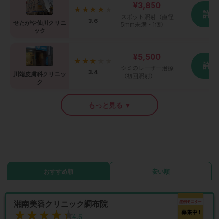
¥3,850
★★★★
★
詳
スポット照射（直径
3.6
せたがや仙川クリニ
5mm未満・1個）
ック
¥5,500
★★★
★★
詳
シミのレーザー治療
3.4
川端皮膚科クリニッ
（初回照射）
ク
もっと見る ▼
おすすめ順
安い順
湘南美容クリニック調布院
★★★★★
★★★★★
4.6