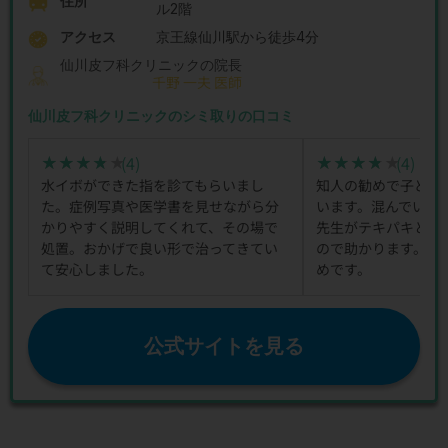
住所
ル2階
アクセス
京王線仙川駅から徒歩4分
仙川皮フ科クリニックの院長
千野 一夫 医師
仙川皮フ科クリニックのシミ取りの口コミ
(4)
(4)
★★★★★
★★★★★
★★★★★
★★★★★
水イボができた指を診てもらいまし
知人の勧めで子ども
た。症例写真や医学書を見せながら分
います。混んでいる
かりやすく説明してくれて、その場で
先生がテキパキと診
処置。おかげで良い形で治ってきてい
ので助かります。土
て安心しました。
めです。
公式サイトを見る