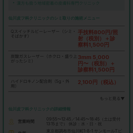
漢方も扱う地域密着の皮膚科専門クリニック
仙川皮フ科クリニックのシミ取りの施術メニュー
Qスイッチルビーレーザー（シミ・
手技料800円/照
そばかす）
射（税別）＋診
察料1,500円
炭酸ガスレーザー（ホクロ・盛り上
3mm 5,000
がったシミ）
円〜（税別）＋
診察料1,500円
ハイドロキノン配合剤（5g・外
2,100円（税込）
用）
もっと見る▼
仙川皮フ科クリニックの詳細情報
09:55〜12:45／14:45〜18:45（土は受付
営業時間
13:15まで） 休診：水・日・祝
東京都調布市仙川町1-8-1 サンモールTビ