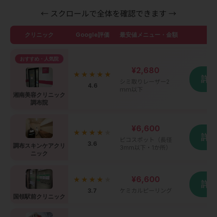
← スクロールで全体を確認できます →
クリニック
Google評価
最安値メニュー・金額
詳
おすすめ・人気院
¥2,680
★★★★★
詳
シミ取りレーザー2
4.6
ｍｍ以下
湘南美容クリニック
調布院
¥6,600
★★★★
★
詳
ピコスポット（長径
3.6
調布スキンケアクリ
3mm以下・1か所）
ニック
¥6,600
★★★★
★
詳
3.7
ケミカルピーリング
国領駅前クリニック