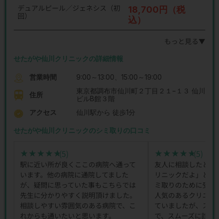
デュアルピール／ジェネシス（初
18,700円（税
回）
込）
もっと見る▼
せたがや仙川クリニックの詳細情報
営業時間
9:00～13:00、15:00～19:00
東京都調布市仙川町２丁目２１−１３ 仙川
住所
ビルB館３階
アクセス
仙川駅から 徒歩1分
せたがや仙川クリニックのシミ取りの口コミ
(5)
(5)
★★★★★
★★★★★
★★★★★
★★★★★
駅に近い所が良くここの病院へ通って
友人に相談したとこ
います。他の病院に通院してました
リニックだよ」と勧
が、疑問に思っていた事もこちらでは
ミ取りのために受診
先生に分かりやすく説明頂けました。
人気のあるクリニッ
相談しやすい雰囲気のある病院で、こ
ていましたが、スタ
れからも通いたいと思います。
で、スムーズに診察