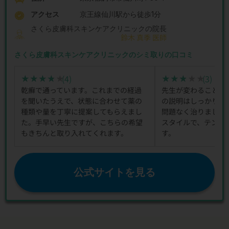
アクセス
京王線仙川駅から徒歩1分
さくら皮膚科スキンケアクリニックの院長
鈴木 真季 医師
さくら皮膚科スキンケアクリニックのシミ取りの口コミ
(4)
(3)
★★★★★
★★★★★
★★★★★
★★★★★
乾癬で通っています。これまでの経過
先生が変わることは
を聞いたうえで、状態に合わせて薬の
の説明はしっかりし
種類や量を丁寧に提案してもらえまし
問題なく治りました
た。手早い先生ですが、こちらの希望
スタイルで、テンポ
もきちんと取り入れてくれます。
す。
公式サイトを見る