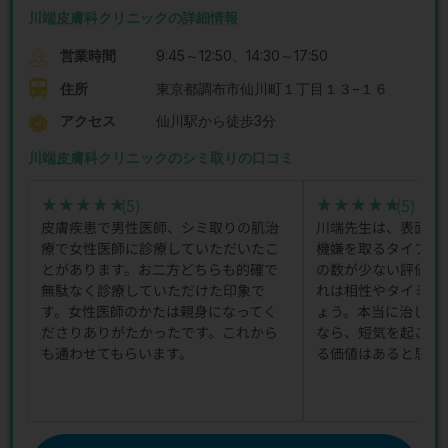
川端皮膚科クリニックの詳細情報
営業時間
9:45～12:50、14:30～17:50
住所
東京都調布市仙川町１丁目１３−１６
アクセス
仙川駅から徒歩3分
川端皮膚科クリニックのシミ取りの口コミ
(5)
(5)
★★★★★
★★★★★
★★★★★
★★★★★
皮膚疾患で男性医師、シミ取りの肌治
川端先生は、表面的
療で女性医師に診療していただいたこ
機嫌を取るタイプで
とがあります。お二方どちらも的確で
の数が少ない評価も
無駄なく診療していただけた印象で
れは相性やタイミン
す。女性医師のかたは親身になってく
ょう。本当に治した
ださりありがたかったです。これから
なら、短気を起こさ
も通わせてもらいます。
る価値はあると思い