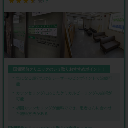
★★★★★
★★★★★
3.7
国領駅前クリニックのシミ取りおすすめポイント！
気になる部分だけをレーザーのピンポイントで治療可
能
カウンセリングに応じたケミカルピーリングの施術が
可能
初回カウンセリングが無料ででき、患者さんに合わせ
た施術方法がある
国領駅前クリニックのシミ取りの施術メニュー