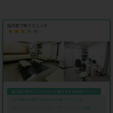
仙川皮フ科クリニック
★★★★★
★★★★★
3.1
仙川皮フ科クリニックのシミ取りおすすめポイント！
京王線仙川駅から徒歩4分の通いやすい立地
QスイッチルビーとCO2レーザーによるシミ治療