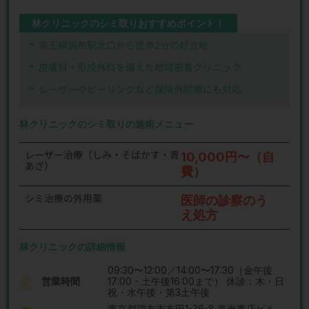
林クリニックのシミ取りおすすめポイント！
京王線調布駅北口から徒歩2分の好立地
皮膚科・形成外科を備えた地域密着クリニック
レーザーやピーリングなど保険外診療にも対応
林クリニックのシミ取りの施術メニュー
レーザー治療（しみ・そばかす・青
10,000円〜（自
あざ）
費）
シミ治療の外用薬
医師の診察のう
え処方
林クリニックの詳細情報
09:30〜12:00／14:00〜17:30（金午後
営業時間
17:00・土午後16:00まで） 休診：木・日
祝・水午後・第3土午後
東京都調布市布田1-36-8 真光書店ビル