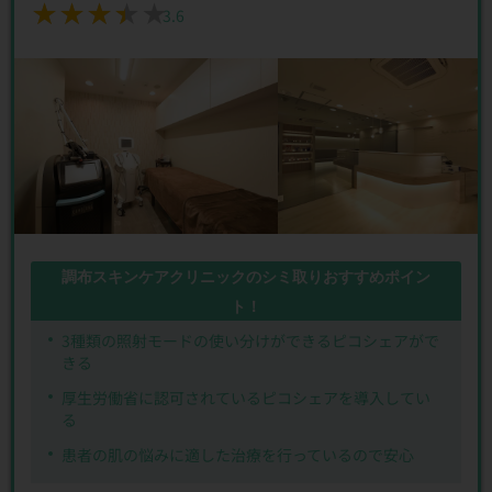
★★★★★
★★★★★
3.6
調布スキンケアクリニックのシミ取りおすすめポイン
ト！
3種類の照射モードの使い分けができるピコシェアがで
きる
厚生労働省に認可されているピコシェアを導入してい
る
患者の肌の悩みに適した治療を行っているので安心