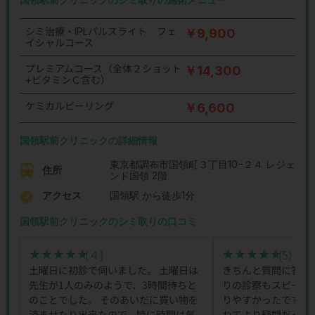
シミ治療・IPLパルスライト フェ
￥9,900
イシャルコース
プレミアムコース（全体２ショット
￥14,300
+ビタミンＣ含む）
ケミカルピーリング
￥6,600
国領駅前クリニックの詳細情報
東京都調布市国領町３丁目10−２４ レジェ
住所
ンド国領 2階
アクセス
国領駅 から徒歩1分
国領駅前クリニックのシミ取りの口コミ
(４)
(5)
★★★★★
★★★★★
★★★★★
★★★★★
土曜日に初診で伺いました。 土曜日は
きちんと質問に答え
先生が1人のみのようで、3時間待ちと
りの診察もスピーデ
のことでした。 そのあいだに買い物を
りやすかったです。
済ませたり出来たので、特に時間は気
ねてより疑問だった