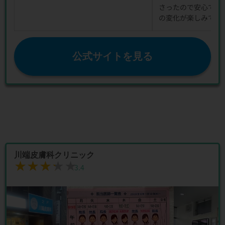
さったので安心でき
の変化が楽しみです
公式サイトを見る
川端皮膚科クリニック
★★★★★
★★★★★
3.4