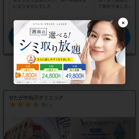
になりませんでした
て助かりました。
×
公式サイトを見る
せたがや仙川クリニック
★★★★★
★★★★★
3.6