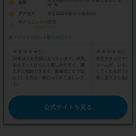
住所
4F-A
アクセス
京王線調布駅から徒歩2分
林クリニックの院長
林 益子 医師
林クリニックのシミ取りの口コミ
(5)
(5)
★★★★★
★★★★★
★★★★★
★★★★★
20年ほどお世話になっています。林先
先生がオリジナルで
生はざっくばらんで親しみやすく、構
リームが、いろいろ
えずに相談できます。皮膚のことで悩
してくれるので長年
んでいる方は一度行ってみてほしいで
寧に塗り方も指導し
す。
公式サイトを見る