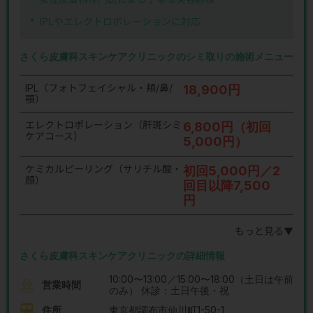
IPLやエレクトロポレーションに対応
さくら皮膚科スキンケアクリニックのシミ取りの施術メニュー
IPL（フォトフェイシャル・頬/鼻/
18,900円
顎）
エレクトロポレーション（肝斑シミ
6,800円（初回
ケアコース）
5,000円）
ケミカルピーリング（サリチル酸・
初回5,000円／2
顔）
回目以降7,500
円
もっと見る▼
さくら皮膚科スキンケアクリニックの詳細情報
10:00〜13:00／15:00〜18:00（土日は午前
営業時間
のみ） 休診：土日午後・祝
住所
東京都調布市仙川町1-50-1