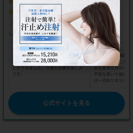
住所
ルディング 2F ホテルニュー長崎 2F
アクセス
JR長崎駅から5分
TCB東京中央美容外科 長崎院の院長
仲西 一紘 医師
TCB東京中央美容外科 長崎院のワキガの口コミ
(4)
(5)
★★★★★
★★★★★
★★★★★
★★★★★
初めての施術でしたが、親切に詳しく
スタッフや看護師の
説明していただき、安心して受けるこ
も安心できました。
とができました。今後の効果が楽しみ
まな意見を見かけま
です。
不快な思いや強引な
は一切ありませんで
公式サイトを見る