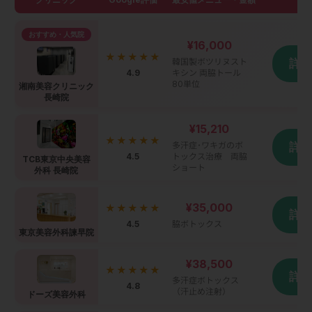
おすすめ・人気院
¥16,000
★★★★★
韓国製ボツリヌスト
詳
4.9
キシン 両脇トール
80単位
湘南美容クリニック
長崎院
¥15,210
★★★★★
多汗症･ワキガのボ
詳
4.5
トックス治療 両脇
TCB東京中央美容
ショート
外科 長崎院
¥35,000
★★★★★
詳
4.5
脇ボトックス
東京美容外科諫早院
¥38,500
★★★★★
詳
多汗症ボトックス
4.8
（汗止め注射）
ドーズ美容外科