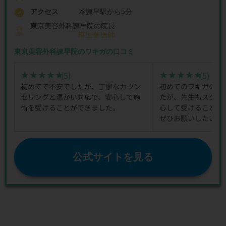
アクセス
本諫早駅から5分
東京美容外科諫早院の院長
麻生泰 医師
東京美容外科諫早院のワキガの口コミ
(5)
(5)
★★★★★
★★★★★
★★★★★
★★★★★
初めてで不安でしたが、丁寧なカウン
初めてのワキガのボ
セリングと温かい対応で、安心して施
たが、先生もスタッ
術を受けることができました。
心して受けることが
ぜひお願いしたいで
公式サイトを見る