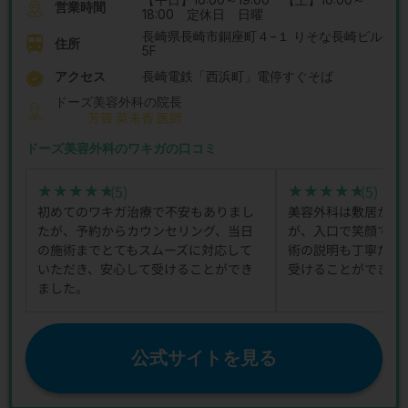
営業時間
18:00 定休日 日曜
長崎県長崎市銅座町４−１ りそな長崎ビル
住所
5F
アクセス
長崎電鉄「西浜町」電停すぐそば
ドーズ美容外科の院長
芳賀 菜未香 医師
ドーズ美容外科のワキガの口コミ
(5)
(5)
★★★★★
★★★★★
★★★★★
★★★★★
初めてのワキガ治療で不安もありまし
美容外科は敷居が高
たが、予約からカウンセリング、当日
が、入口で笑顔で迎
の施術までとてもスムーズに対応して
術の説明も丁寧だっ
いただき、安心して受けることができ
受けることができま
ました。
公式サイトを見る