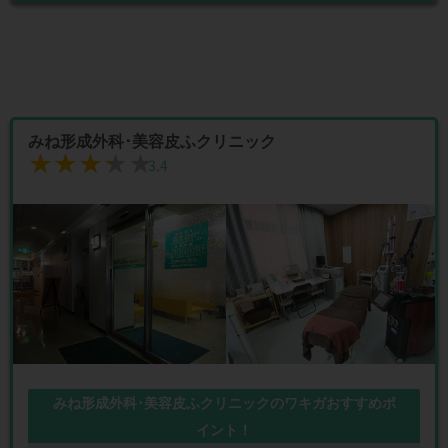
みね形成外科･美容皮ふクリニック
★★★★★
★★★★★
3.4
みね形成外科･美容皮ふクリニックのワキガおすすめポ
イント！