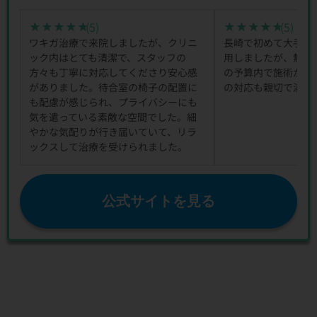
(5)
(5)
★★★★★
★★★★★
★★★★★
★★★★★
ワキガ治療で来院しましたが、クリニ
長崎で初めて大手美
ック内はとても清潔で、スタッフの
用しましたが、無理
方々も丁寧に対応してくださり安心感
の予算内で施術が受
がありました。待合室の椅子の配置に
の対応も親切で満足
も配慮が感じられ、プライバシーにも
気を遣っている素敵な空間でした。細
やかな気配りが行き届いていて、リラ
ックスして治療を受けられました。
公式サイトを見る