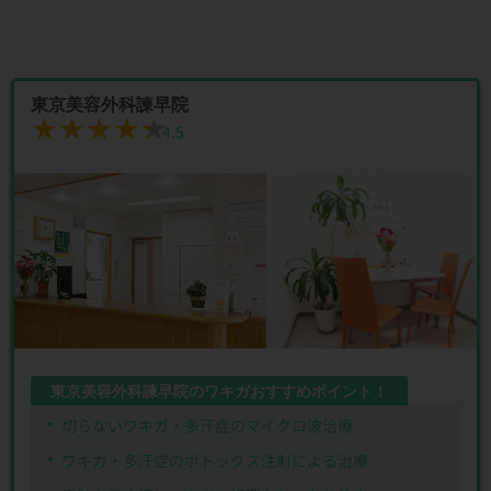
東京美容外科諫早院
★★★★★
★★★★★
4.5
東京美容外科諫早院のワキガおすすめポイント！
切らないワキガ・多汗症のマイクロ波治療
ワキガ・多汗症のボトックス注射による治療