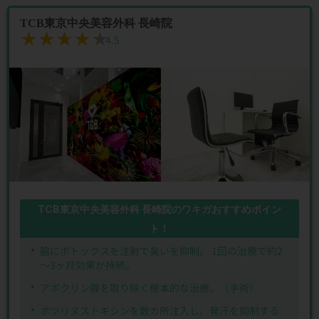
TCB東京中央美容外科 長崎院
★★★★★
★★★★★
4.5
TCB東京中央美容外科 長崎院のワキガおすすめポイン
ト！
脇にボトックスを注射で臭いを抑制。 1回の治療で約2
～3ヶ月効果が持続。
アポクリン腺を取り除く根本的な治療。（手術）
ボツリヌストキシンを数カ所注入し、発汗を抑制する