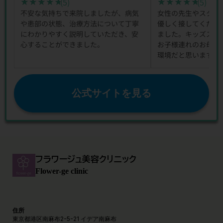
(5)
(5)
★★★★★
★★★★★
★★★★★
★★★★★
不安な気持ちで来院しましたが、病気
女性の先生やスタッ
や患部の状態、治療方法について丁寧
優しく接してくださ
にわかりやすく説明していただき、安
ました。キッズスペ
心することができました。
お子様連れのお母さ
環境だと思います。
公式サイトを見る
フラワージュ美容クリニック
Flower-ge clinic
住所
東京都港区南麻布2-5-21 イデア南麻布