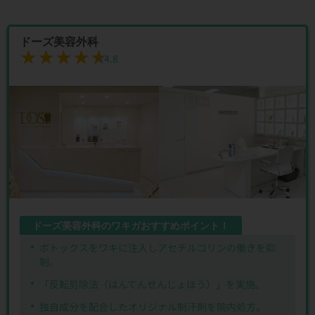
ドーズ美容外科
★★★★★
★★★★★
4.8
ドーズ美容外科のワキガおすすめポイント！
ボトックスをワキに注入しアセチルコリンの働きを抑
制。
「反転剪除法（はんてんせんじょほう）」を実施。
独自成分を配合したオリジナル制汗剤を院内処方。