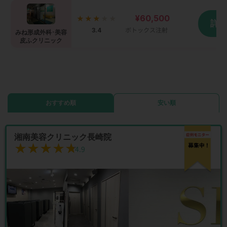
¥60,500
★★★
★★
詳
3.4
ボトックス注射
みね形成外科･美容
皮ふクリニック
おすすめ順
安い順
湘南美容クリニック長崎院
★★★★★
★★★★★
4.9