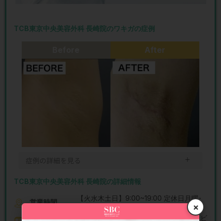
TCB東京中央美容外科 長崎院のワキガの症例
Before
After
＋
症例の詳細を見る
TCB東京中央美容外科 長崎院の詳細情報
【火水木土日】9:00~19:00 定休日月曜･
営業時間
×
金曜
長崎県長崎市大黒町１４−５ ニュー長崎ビ