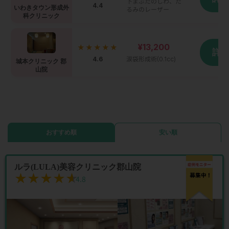
下まぶたのしわ、た
4.4
いわきタウン形成外
るみのレーザー
科クリニック
¥13,200
★★★★★
詳
4.6
涙袋形成術(0.1cc)
城本クリニック 郡
山院
おすすめ順
安い順
ルラ(LULA)美容クリニック郡山院
★★★★★
★★★★★
4.8