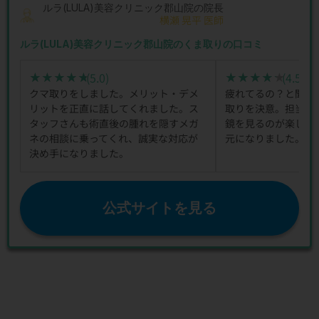
ルラ(LULA)美容クリニック郡山院の院長
横瀬 晃平 医師
ルラ(LULA)美容クリニック郡山院のくま取りの口コミ
(5.0)
(4.5)
★★★★★
★★★★★
★★★★★
★★★★★
クマ取りをしました。メリット・デメ
疲れてるの？と聞か
リットを正直に話してくれました。ス
取りを決意。担当医
タッフさんも術直後の腫れを隠すメガ
鏡を見るのが楽しく
ネの相談に乗ってくれ、誠実な対応が
元になりました。
決め手になりました。
公式サイトを見る