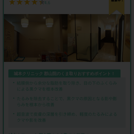
★★★★★
★★★★★
4.6
城本クリニック 郡山院のくま取りおすすめポイント！
結膜側から余分な脂肪を取り除き、目の下のふくらみ
による黒クマを根本改善
たるみを除去することで、黒クマの原因となる影や膨
らみを根本から改善
超音波で皮膚の深層を引き締め、軽度のたるみによる
クマや影を改善