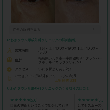
＋
症例の詳細を見る
いわきタウン形成外科クリニックの詳細情報
【月～土】10:00～19:00【土】10:00～
営業時間
18:00
福島県いわき市平字白銀町9-1 グランパー
住所
クホテルパネックスいわき1F
アクセス
いわき駅より徒歩2分
いわきタウン形成外科クリニックの院長
工藤 勝秀 医師
いわきタウン形成外科クリニックのくま取りの口コミ
(5.0)
(5.0)
★★★★★
★★★★★
★★★★★
★★★★★
目元の施術ということで緊張して行き
とてもスムーズに施