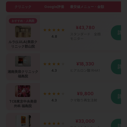
クリニック
Google評価
最安値メニュー・金額
詳
おすすめ・人気院
¥43,780
★★★★★
詳
スタンダード 全顔
4.8
モニター
ルラ(LULA)美容ク
リニック郡山院
¥18,330
★★★★
★
詳
4.3
ヒアルロン酸 RHA1
湘南美容クリニック
福島院
¥9,800
★★★★
★
詳
4.3
クマ取り再生注射
TCB東京中央美容
外科 福島院
¥33,000
★★★★
★
詳