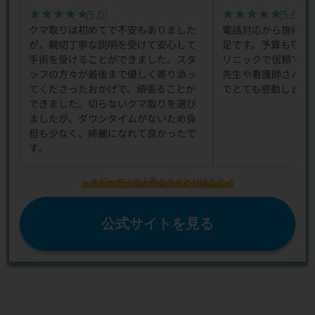
(5.0)
(5.0)
★★★★★
★★★★★
★★★★★
★★★★★
クマ取りは初めてで不安もありました
電話対応から施術後
が、親切丁寧な説明を受けて安心して
足です。予算も守っ
手術を受けることができました。スタ
リニックで信頼でき
ッフの方々が最後まで優しく寄り添っ
先生や看護師さんの
てくださったおかげで、頑張ることが
でとても感動しまし
できました。切らないクマ取りを選び
ましたが、ダウンタイムがないため負
担も少なく、綺麗になれて良かったで
す。
＼スピーディで上手なクマとりはここ／
公式サイトを見る