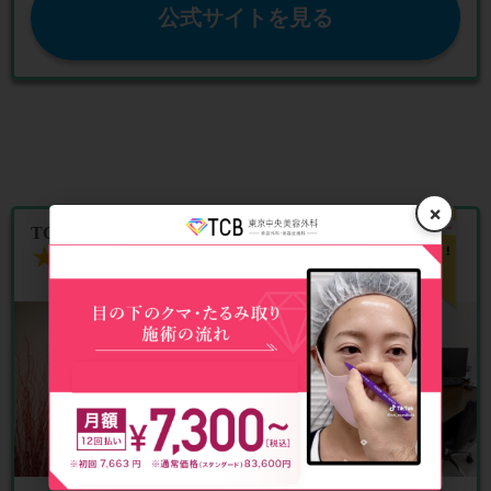
公式サイトを見る
×
TCB東京中央美容外科 福島院
★★★★★
★★★★★
4.3