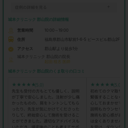
＋
症例の詳細を見る
城本クリニック 郡山院の詳細情報
営業時間
10:00～19:00
住所
福島県郡山市駅前1-6-5 ピースビル郡山2F
アクセス
郡山駅より徒歩1分
城本クリニック 郡山院の院長
起田 桂志 医師
城本クリニック 郡山院のくま取りの口コミ
(5.0)
(5.0)
★★★★★
★★★★★
★★★★★
★★★★★
先生も受付の方もとても優しく、説明
初めてのクマ取り施
が丁寧で安心しました。注射が少し痛
緊張することなくス
かったものの、肩をトントンしてもら
心しておまかせでき
ったり、先生が気にかけてくださった
説明もカウンセリン
りして、終始安心して施術を受けるこ
施術も安心感があり
とができました。適切なアドバイスも
は全くありませんで
いただき、帰宅後のことも考えてサポ
を受け、ダウンタイ