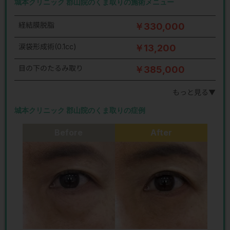
城本クリニック 郡山院のくま取りの施術メニュー
経結膜脱脂
￥330,000
涙袋形成術(0.1cc)
￥13,200
目の下のたるみ取り
￥385,000
もっと見る▼
城本クリニック 郡山院のくま取りの症例
Before
After