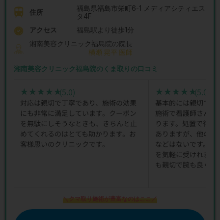
福島県福島市栄町6-1 メディアシティエス
住所
タ4F
アクセス
福島駅より徒歩1分
湘南美容クリニック福島院の院長
横瀬 晃平 医師
湘南美容クリニック福島院のくま取りの口コミ
(5.0)
(5.0)
★★★★★
★★★★★
★★★★★
★★★★★
対応は親切で丁寧であり、施術の効果
基本的には親切で丁
にも非常に満足しています。クーポン
施術で看護師さんも
を無駄にしそうなときも、きちんと止
ります。処置で待ち
めてくれるのはとても助かります。お
ありますが、他のク
客様思いのクリニックです。
などはないです。コ
を気軽に受けれます
も親切で腕も良く信
＼クマ取り施術が豊富なのはここ／