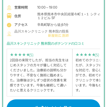
営業時間
10:00～19:00
熊本県熊本市中央区紺屋今町１−１ シティ
住所
１２ビル 5F
アクセス
辛島町駅から徒歩1分
品川スキンクリニック 熊本院の院長
新屋剛広 医師
品川スキンクリニック 熊本院のポテンツァの口コミ
(5)
(5)
★★★★★
★★★★★
★★★★★
★★★★★
2回目の来院でしたが、担当の先生をは
初めてのクリニック
じめスタッフの方々が優しく対応して
たが、スタッフの皆
くださいました。治療前の説明も分か
な対応で、安心して
りやすく、不安なく施術に臨めまし
ができ、初めての美
た。治療後は少しずつ症状の改善を実
クリニックで本当に
感できています。今後も継続して通い
います。今後もぜひ
たいと思えるクリニックです。
す。