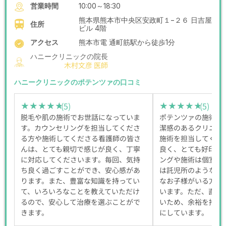
営業時間
10:00～18:30
熊本県熊本市中央区安政町１−２６ 日吉屋
住所
ビル 4階
アクセス
熊本市電 通町筋駅から徒歩1分
ハニークリニックの院長
木村文彦 医師
ハニークリニックのポテンツァの口コミ
(5)
(5)
★★★★★
★★★★★
★★★★★
★★★★★
脱毛や肌の施術でお世話になっていま
ポテンツァの施術を
す。カウンセリングを担当してくださ
潔感のあるクリニッ
る方や施術してくださる看護師の皆さ
施術を担当してくだ
んは、とても親切で感じが良く、丁寧
良く、とても好印象
に対応してくださいます。毎回、気持
ングや施術は個室で
ち良く過ごすことができ、安心感があ
は託児所のようなス
ります。また、豊富な知識を持ってい
なお子様がいる方で
て、いろいろなことを教えていただけ
います。ただ、直前
るので、安心して治療を選ぶことがで
いため、余裕を持っ
きます。
にしています。