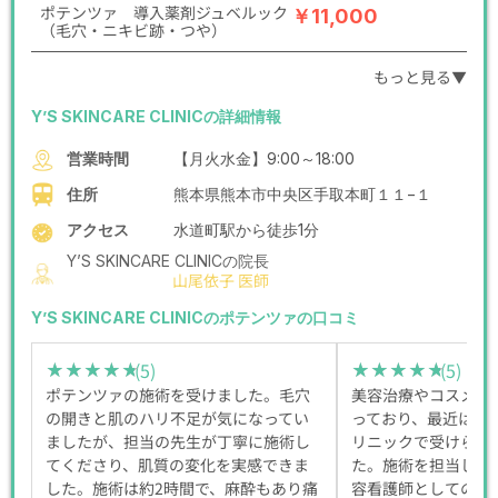
ポテンツァ 導入薬剤ジュベルック
￥11,000
（毛穴・ニキビ跡・つや）
もっと見る▼
Y’S SKINCARE CLINICの詳細情報
営業時間
【月火水金】9:00～18:00
住所
熊本県熊本市中央区手取本町１１−１
アクセス
水道町駅から徒歩1分
Y’S SKINCARE CLINICの院長
山尾依子 医師
Y’S SKINCARE CLINICのポテンツァの口コミ
(5)
(5)
★★★★★
★★★★★
★★★★★
★★★★★
ポテンツァの施術を受けました。毛穴
美容治療やコスメの
の開きと肌のハリ不足が気になってい
っており、最近はアー
ましたが、担当の先生が丁寧に施術し
リニックで受けられ
てくださり、肌質の変化を実感できま
た。施術を担当して
した。施術は約2時間で、麻酔もあり痛
容看護師としての経