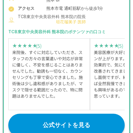
アクセス
熊本市電 通町筋駅から徒歩1分
TCB東京中央美容外科 熊本院の院長
垣花瑠美子 医師
TCB東京中央美容外科 熊本院のポテンツァの口コミ
(5)
(5)
★★★★★
★★★★★
★★★★★
★★★★★
来院後、すぐに対応していただき、ス
美容医療が大好きで
タッフの方々の言葉遣いや対応が非常
ンが上がります。ポ
に優しく、不安を感じることはありま
効果的で、気になっ
せんでした。勧誘も一切なく、カウン
改善されてきました
セリングも丁寧で安心できました。施
し面倒ですが、綺麗
術後は少し違和感がありましたが、マ
ば全然我慢できます
スクで隠せる範囲だったので、特に問
も興味があるので、
題はありませんでした。
思っています。
公式サイトを見る