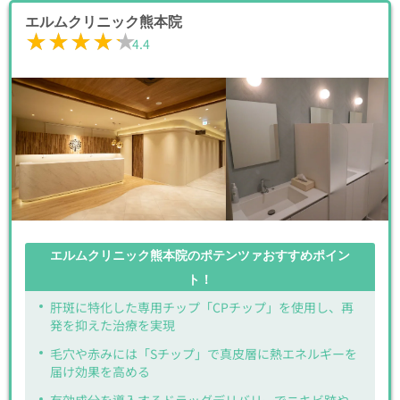
エルムクリニック熊本院
★★★★★
★★★★★
4.4
エルムクリニック熊本院のポテンツァおすすめポイン
ト！
肝斑に特化した専用チップ「CPチップ」を使用し、再
発を抑えた治療を実現
毛穴や赤みには「Sチップ」で真皮層に熱エネルギーを
届け効果を高める