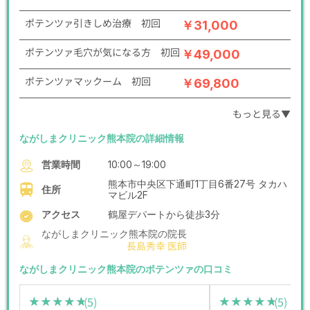
ポテンツァ引きしめ治療 初回
￥31,000
ポテンツァ毛穴が気になる方 初回
￥49,000
ポテンツァマックーム 初回
￥69,800
もっと見る▼
ながしまクリニック熊本院の詳細情報
営業時間
10:00～19:00
熊本市中央区下通町1丁目6番27号 タカハ
住所
マビル2F
アクセス
鶴屋デパートから徒歩3分
ながしまクリニック熊本院の院長
長島秀幸 医師
ながしまクリニック熊本院のポテンツァの口コミ
(5)
(5)
★★★★★
★★★★★
★★★★★
★★★★★