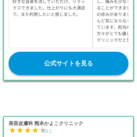
好きな音楽を流していただけ、リラッ
し、痛みも少なくリ
クスできました。仕上がりにも大満足
ることができました
で、また利用したいと感じました。
の赤みがありました
んど気にならなくな
ています。担当の先
方々がとても優しく
クリニックだと思い
公式サイトを見る
美容皮膚科 熊本かよこクリニック
★★★★★
★★★★★
4.1