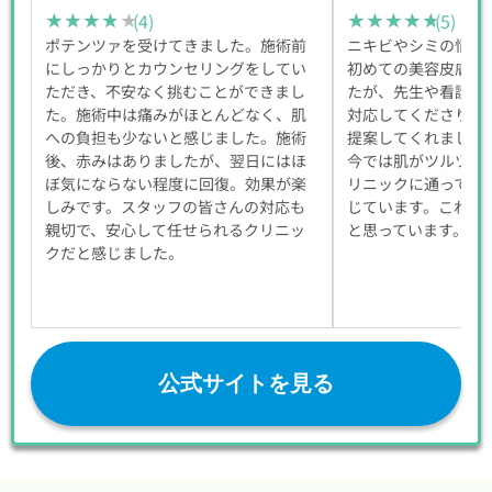
(4)
(5)
★★★★★
★★★★★
★★★★★
★★★★★
ポテンツァを受けてきました。施術前
ニキビやシミの悩み
にしっかりとカウンセリングをしてい
初めての美容皮膚科
ただき、不安なく挑むことができまし
たが、先生や看護師
た。施術中は痛みがほとんどなく、肌
対応してくださり、
への負担も少ないと感じました。施術
提案してくれました
後、赤みはありましたが、翌日にはほ
今では肌がツルツル
ぼ気にならない程度に回復。効果が楽
リニックに通って本
しみです。スタッフの皆さんの対応も
じています。これか
親切で、安心して任せられるクリニッ
と思っています。
クだと感じました。
公式サイトを見る