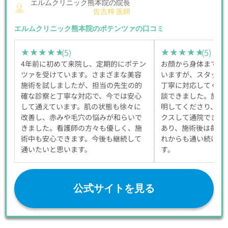
エルムクリニック熊本院の院長
佐古梓 医師
エルムクリニック熊本院のポテンツァの口コミ
(5)
(5)
★★★★★
★★★★★
★★★★★
★★★★★
4年前に初めて来院し、定期的にポテン
お顔から身体までの
ツァを受けています。さまざまな美容
いますが、スタッフ
施術を試しましたが、担当の先生の的
丁寧に対応してくれ
確な診察と丁寧な対応で、今では安心
談できました。施術
して通えています。肌の状態も徐々に
明してくださり、毎
改善し、赤みや毛穴の悩みが和らいで
クスして通院できて
きました。看護師の方々も優しく、施
あり、施術後は毎回
術中も安心できます。今後も継続して
れからも通い続けた
通いたいと思います。
す。
公式サイトを見る