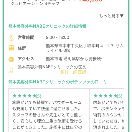
ジュビネーション Sチップ
もっと見る▼
熊本美容外科NABEクリニックの詳細情報
営業時間
9:00～18:00
熊本県熊本市中央区手取本町４−１７ サム
住所
ライビル 3階
アクセス
熊本市電 通町筋駅から徒歩1分
熊本美容外科NABEクリニックの院長
鍋壮一郎 医師
熊本美容外科NABEクリニックのポテンツァの口コミ
(5)
(5)
★★★★★
★★★★★
★★★★★
★★★★★
施設がとても綺麗で、パウダールーム
内装がとてもかわい
も充実していて快適に過ごせました。
で、ポテンツァを受
スタッフの皆さんや先生がとても優し
術前のカウンセリン
く、安心して埋没二重の施術を受ける
していただき、施術
ことができました。施術中には自分の
消されました。施術