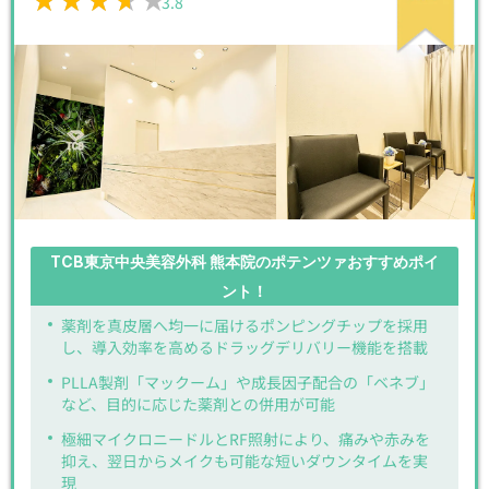
★★★★★
★★★★★
3.8
TCB東京中央美容外科 熊本院のポテンツァおすすめポイ
ント！
薬剤を真皮層へ均一に届けるポンピングチップを採用
し、導入効率を高めるドラッグデリバリー機能を搭載
PLLA製剤「マックーム」や成長因子配合の「ベネブ」
など、目的に応じた薬剤との併用が可能
極細マイクロニードルとRF照射により、痛みや赤みを
抑え、翌日からメイクも可能な短いダウンタイムを実
現