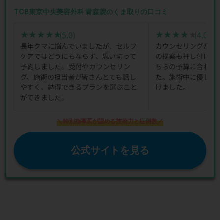
TCB東京中央美容外科 青森院のくま取りの口コミ
(5.0)
(4.0)
★★★★★
★★★★★
★★★★★
★★★★★
長年クマに悩んでいましたが、セルフ
カウンセリングが丁
ケアではどうにもならず、思い切って
の提案も押し付ける
予約しました。受付やカウンセリン
ちらの予算に合わせ
グ、施術の担当者が皆さんとても話し
た。施術中に優しく
やすく、納得できるプランを選ぶこと
けました。
ができました。
＼特別指導医が認める技術力と症例数／
公式サイトを見る