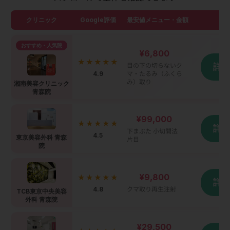
クリニック
Google評価
最安値メニュー・金額
詳
おすすめ・人気院
¥6,800
★★★★★
目の下の切らないク
詳
4.9
マ・たるみ（ふくら
み）取り
湘南美容クリニック
青森院
¥99,000
★★★★★
詳
下まぶた 小切開法
4.5
東京美容外科 青森
片目
院
¥9,800
★★★★★
詳
4.8
クマ取り再生注射
TCB東京中央美容
外科 青森院
¥29,500