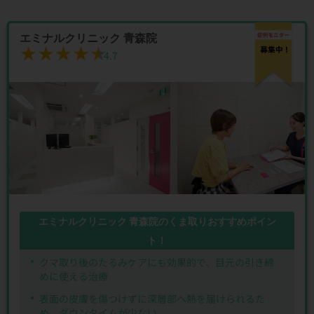
エミナルクリニック 青森院
★★★★★
★★★★★
4.7
エミナルクリニック 青森院のくま取りおすすめポイン
ト！
クマ取り後のたるみケアにも効果的で、目元の引き締
めに使える治療
表面の皮膚を傷つけずに深層部へ熱を届けられるた
め、ダウンタイムが少ない