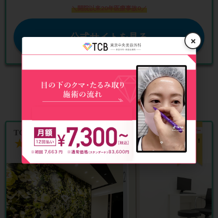
＼開院以来20年医療事故0／
公式サイトを見る
×
TCB東京中央美容外科 青森院
★★★★★
★★★★★
4.8