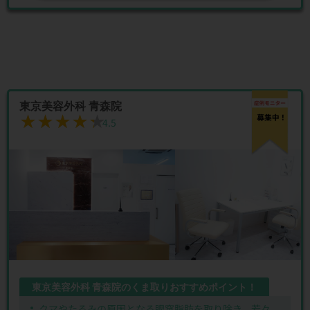
東京美容外科 青森院
★★★★★
★★★★★
4.5
東京美容外科 青森院のくま取りおすすめポイント！
クマやたるみの原因となる眼窩脂肪を取り除き、若々