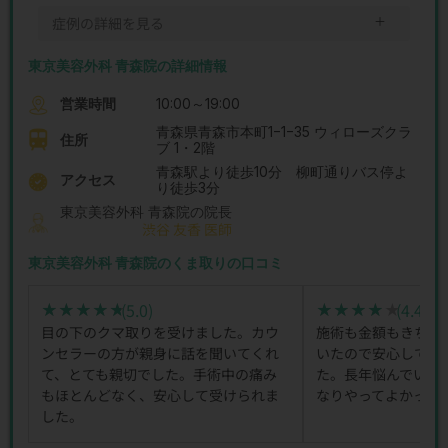
＋
症例の詳細を見る
東京美容外科 青森院の詳細情報
営業時間
10:00～19:00
青森県青森市本町1−1−35 ウィローズクラ
住所
ブ 1・2階
青森駅より徒歩10分 柳町通りバス停よ
アクセス
り徒歩3分
東京美容外科 青森院の院長
渋谷 友香 医師
東京美容外科 青森院のくま取りの口コミ
(5.0)
(4.4)
★★★★★
★★★★★
★★★★★
★★★★★
目の下のクマ取りを受けました。カウ
施術も金額もきちん
ンセラーの方が親身に話を聞いてくれ
いたので安心して施
て、とても親切でした。手術中の痛み
た。長年悩んでいま
もほとんどなく、安心して受けられま
なりやってよかった
した。