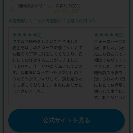
湘南美容クリニック青森院の院長
堀川 智之 医師
湘南美容クリニック青森院のくま取りの口コミ
(5)
(5)
★★★★★
★★★★★
★★★★★
★★★★★
クマ取り施術をしていただきました。
フォーエバー二重と
先生をはじめスタッフの皆さんがとて
受けました。受付の
も親切で丁寧に対応してくださり、安
先生も皆さんとても
心してお任せすることができました。
相談でもリラックス
何よりも、仕上がりに大満足していま
きました。カウンセ
す。長年気になっていたクマや目の下
施術前の不安をしっ
のたるみがスッキリして、鏡を見るた
受けられたので安心
びに嬉しくなります。本当にありがと
にもとても満足して
うございました。
願いして本当によか
す。ありがとうござ
公式サイトを見る