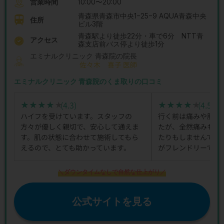
営業時間
10:00〜20:00
青森県青森市中央1−25−9 AQUA青森中央
住所
ビル3階
青森駅より徒歩22分・車で6分 NTT青
アクセス
森支店前バス停より徒歩1分
エミナルクリニック 青森院の院長
佐々木 喜子 医師
エミナルクリニック 青森院のくま取りの口コミ
(4.3)
(4.5)
★★★★★
★★★★★
★★★★★
★★★★★
ハイフを受けています。スタッフの
行く前は痛みや肌の
方々が優しく親切で、安心して通えま
たが、全然痛みもな
す。肌の状態に合わせて施術してもら
たりもしませんでし
えるので、とても助かっています。
がフレンドリーで楽
＼ダウンタイムなしで自然な仕上がり／
公式サイトを見る