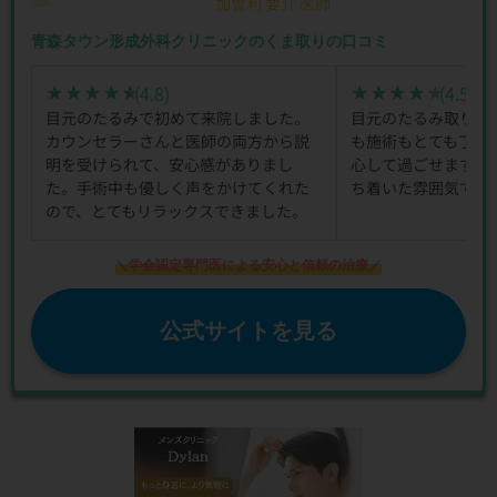
加曾利 要介 医師
青森タウン形成外科クリニックのくま取りの口コミ
(4.8)
(4.5)
★★★★★
★★★★★
★★★★★
★★★★★
目元のたるみで初めて来院しました。
目元のたるみ取りで
カウンセラーさんと医師の両方から説
も施術もとても丁寧
明を受けられて、安心感がありまし
心して過ごせます。
た。手術中も優しく声をかけてくれた
ち着いた雰囲気でし
ので、とてもリラックスできました。
＼学会認定専門医による安心と信頼の治療／
公式サイトを見る