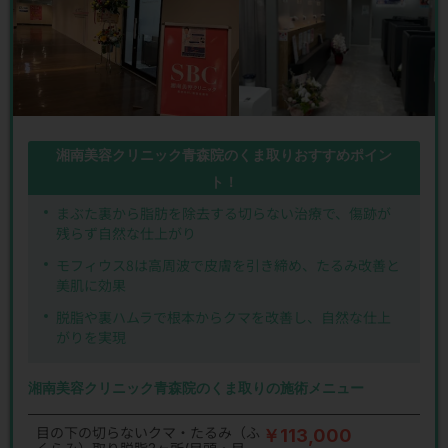
湘南美容クリニック青森院のくま取りおすすめポイン
ト！
まぶた裏から脂肪を除去する切らない治療で、傷跡が
残らず自然な仕上がり
モフィウス8は高周波で皮膚を引き締め、たるみ改善と
美肌に効果
脱脂や裏ハムラで根本からクマを改善し、自然な仕上
がりを実現
湘南美容クリニック青森院のくま取りの施術メニュー
目の下の切らないクマ・たるみ（ふ
￥113,000