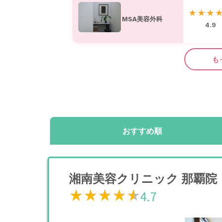
★★★
MSA美容外科
4.9
も
おすすめ順
湘南美容クリニック 那覇院
★★★★★
★★★★★
4.7