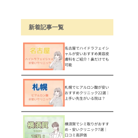
新着記事一覧
名古屋でハイドラフェイシ
ャルが安いおすすめ美容皮
膚科をご紹介！鼻だけでも
可能
札幌でヒアルロン酸が安い
おすすめクリニック22選｜
上手い先生がいる院は？
横須賀でシミ取りがおすす
め・安いクリニック7選｜
口コミ高評価