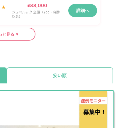
¥88,000
★★
詳細へ
ジュベルック 全顔（2cc・麻酔
込み）
っと見る ▼
安い順