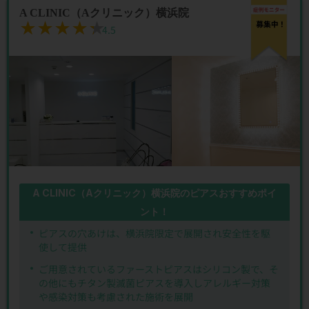
A CLINIC（Aクリニック）横浜院
★★★★★
★★★★★
4.5
A CLINIC（Aクリニック）横浜院のピアスおすすめポイ
ント！
ピアスの穴あけは、横浜院限定で展開され安全性を駆
使して提供
ご用意されているファーストピアスはシリコン製で、そ
の他にもチタン製滅菌ピアスを導入しアレルギー対策
や感染対策も考慮された施術を展開