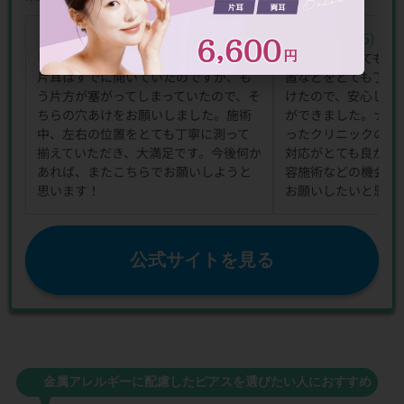
(5)
(5)
★★★★★
★★★★★
★★★★★
★★★★★
ピアスの施術でお世話になりました！
ピアスを開けてもら
片耳はすでに開いていたのですが、も
置などをとても丁寧
う片方が塞がってしまっていたので、そ
けたので、安心して
ちらの穴あけをお願いしました。施術
ができました。ナー
中、左右の位置をとても丁寧に測って
ったクリニックの中
揃えていただき、大満足です。今後何か
対応がとても良かっ
あれば、またこちらでお願いしようと
容施術などの機会が
思います！
お願いしたいと思い
公式サイトを見る
金属アレルギーに配慮したピアスを選びたい人におすすめ