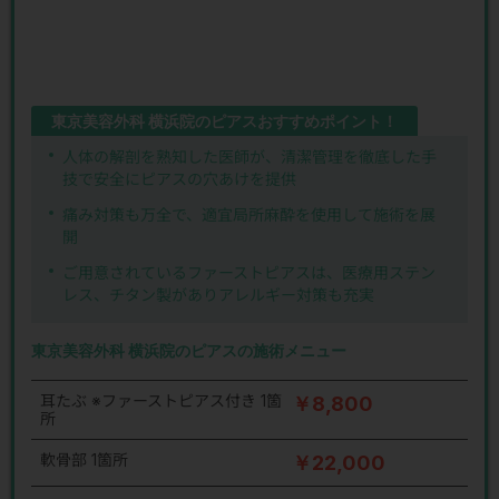
東京美容外科 横浜院のピアスおすすめポイント！
人体の解剖を熟知した医師が、清潔管理を徹底した手
技で安全にピアスの穴あけを提供
痛み対策も万全で、適宜局所麻酔を使用して施術を展
開
ご用意されているファーストピアスは、医療用ステン
レス、チタン製がありアレルギー対策も充実
東京美容外科 横浜院のピアスの施術メニュー
耳たぶ ※ファーストピアス付き 1箇
￥8,800
所
軟骨部 1箇所
￥22,000