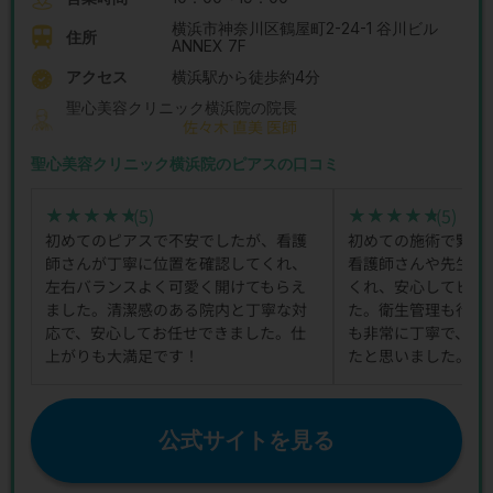
横浜市神奈川区鶴屋町2-24-1 谷川ビル
住所
ANNEX 7F
アクセス
横浜駅から徒歩約4分
聖心美容クリニック横浜院の院長
佐々木 直美 医師
聖心美容クリニック横浜院のピアスの口コミ
(5)
(5)
★★★★★
★★★★★
★★★★★
★★★★★
初めてのピアスで不安でしたが、看護
初めての施術で緊張
師さんが丁寧に位置を確認してくれ、
看護師さんや先生が
左右バランスよく可愛く開けてもらえ
くれ、安心してピア
ました。清潔感のある院内と丁寧な対
た。衛生管理も行き
応で、安心してお任せできました。仕
も非常に丁寧で、こ
上がりも大満足です！
たと思いました。
公式サイトを見る