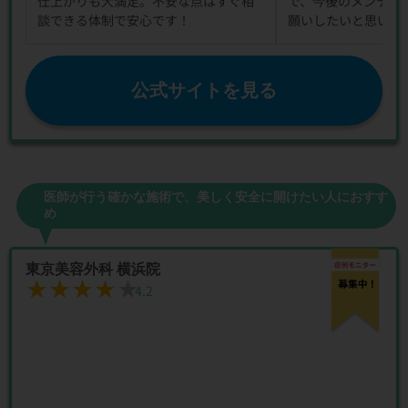
仕上がりも大満足。不安な点はすぐ相
で、今後のメンテナ
談できる体制で安心です！
願いしたいと思いま
公式サイトを見る
医師が行う確かな施術で、美しく安全に開けたい人におすす
め
東京美容外科 横浜院
★★★★★
★★★★★
4.2