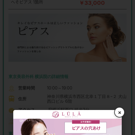
へそピアス 1箇所
￥33,000
東京美容外科 横浜院の詳細情報
営業時間
10:00～19:00
神奈川県横浜市西区北幸１丁目８−２ 犬山
住所
西口ビル 6階
アクセス
JR横浜駅西口 徒歩3分
×
東京美容外科 横浜院の院長
筋師優佳 医師
東京美容外科 横浜院のピアスの口コミ