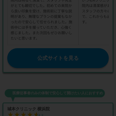
院内は明るく清潔で、スタッフや先生
いつもAクリニック
がとても親切でした。初めての来院か
院内は清潔感があり
ら良い印象を受け、施術前に丁寧な説
スタッフの方々の対
明があり、無理なプランの提案もなか
で、これからも通い
ったので安心して任せられました。施
す。
術中には手を握っていただき、心強く
感じました。また次回もぜひお願いし
たいと思います。
公式サイトを見る
医療従事者のみの体制で安心して開けたい人におすすめ
城本クリニック 横浜院
★★★★★
★★★★★
4.8