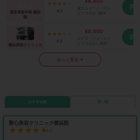
¥8,800
★★★★
★
詳
耳たぶ ※ファースト
4.2
東京美容外科 横浜
ピアス付き 1箇所
院
¥8,800
★★★
★★
詳
ピアス（ファースト
3.2
ピアス込み）両耳
横浜美容クリニック
もっと見る ▼
おすすめ順
安い順
聖心美容クリニック横浜院
★★★★★
★★★★★
4.8