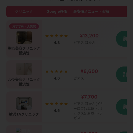
クリニック
Google評価
最安値メニュー・金額
詳
おすすめ・人気院
¥13,200
★★★★★
詳
4.8
ピアス 耳たぶ
聖心美容クリニック
横浜院
¥6,600
★★★★★
詳
4.6
ピアス
ルラ美容クリニック
横浜院
¥7,700
★★★★★
ピアス 耳たぶ(イヤ
詳
ーロブ) /耳輪(ヘリ
4.6
ックス)/ 耳珠(トラ
横浜TAクリニック
ガス)