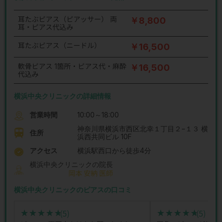
耳たぶピアス（ピアッサー） 両
￥8,800
耳・ピアス代込み
耳たぶピアス（ニードル）
￥16,500
軟骨ピアス 1箇所・ピアス代・麻酔
￥16,500
代込み
横浜中央クリニックの詳細情報
営業時間
10:00～18:00
神奈川県横浜市西区北幸１丁目２−１３ 横
住所
浜西共同ビル 10F
アクセス
横浜駅西口から徒歩4分
横浜中央クリニックの院長
岡本 安納 医師
横浜中央クリニックのピアスの口コミ
(5)
(5)
★★★★★
★★★★★
★★★★★
★★★★★