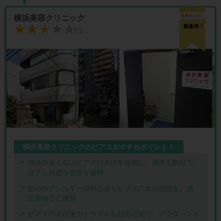
横浜美容クリニック
★★★★★
★★★★★
3.2
横浜美容クリニックのピアスおすすめポイント！
痛みの全くないピアス穴あけを提供し、施術も数分で
完了し迅速な施術を展開
安心のアレルギー対策万全なピアス穴あけ施術を、適
正価格でご用意
ピアス穴あけ後のトラブルも対応可能で、アフターフォ