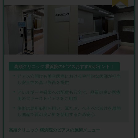
高須クリニック 横浜院のピアスおすすめポイント！
ピアス穴開けも美容医療における専門的な医師が担当
し安全性の高い施術を提供
アレルギーや感染への配慮も万全で、品質の良い医療
用のファーストピアスをご用意
施術は局所麻酔を用い、耳たぶ、ヘそへ穴あけを展開
し国産で質の良い針を使用するため安心
高須クリニック 横浜院のピアスの施術メニュー