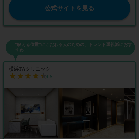
公式サイトを見る
“映える位置”にこだわる人のための、トレンド重視派におす
すめ
横浜TAクリニック
★★★★★
★★★★★
4.6