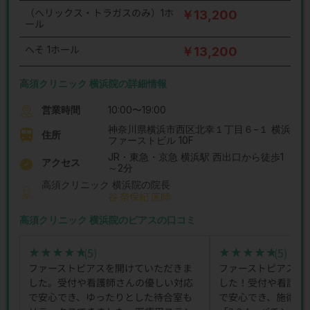
（ヘリックス・トラガスのみ）1ホ
￥13,200
ール
へそ 1ホール
￥13,200
高須クリニック 横浜院の詳細情報
営業時間
10:00〜19:00
神奈川県横浜市西区北幸１丁目６−１ 横浜
住所
ファーストビル 10F
JR・東急・京急 横浜駅 西出口から徒歩1
アクセス
～2分
高須クリニック 横浜院の院長
谷 奈保紀 医師
高須クリニック 横浜院のピアスの口コミ
(5)
(5)
★★★★★
★★★★★
★★★★★
★★★★★
ファーストピアスを開けていただきま
ファーストピアスを
した。受付や看護師さんの優しい対応
した！受付や看護師
で安心でき、ゆったりとした待合室も
で安心でき、施術も