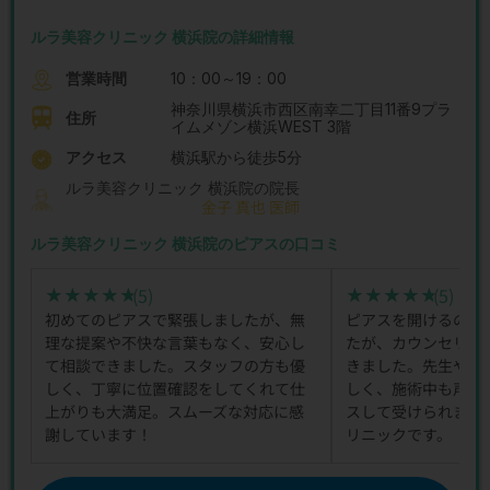
ルラ美容クリニック 横浜院の詳細情報
営業時間
10：00～19：00
神奈川県横浜市西区南幸二丁目11番9プラ
住所
イムメゾン横浜WEST 3階
アクセス
横浜駅から徒歩5分
ルラ美容クリニック 横浜院の院長
金子 真也 医師
ルラ美容クリニック 横浜院のピアスの口コミ
(5)
(5)
★★★★★
★★★★★
★★★★★
★★★★★
初めてのピアスで緊張しましたが、無
ピアスを開けるのが
理な提案や不快な言葉もなく、安心し
たが、カウンセリン
て相談できました。スタッフの方も優
きました。先生やス
しく、丁寧に位置確認をしてくれて仕
しく、施術中も声か
上がりも大満足。スムーズな対応に感
スして受けられまし
謝しています！
リニックです。