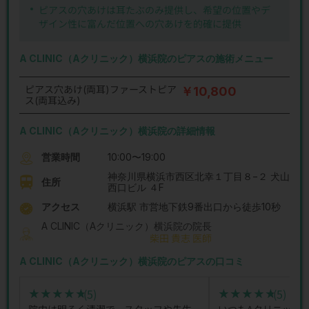
ピアスの穴あけは耳たぶのみ提供し、希望の位置やデ
ザイン性に富んだ位置への穴あけを的確に提供
A CLINIC（Aクリニック）横浜院のピアスの施術メニュー
ピアス穴あけ(両耳)ファーストピア
￥10,800
ス(両耳込み)
A CLINIC（Aクリニック）横浜院の詳細情報
営業時間
10:00〜19:00
神奈川県横浜市西区北幸１丁目８−２ 犬山
住所
西口ビル ４F
アクセス
横浜駅 市営地下鉄9番出口から徒歩10秒
A CLINIC（Aクリニック）横浜院の院長
柴田 貴志 医師
A CLINIC（Aクリニック）横浜院のピアスの口コミ
(5)
(5)
★★★★★
★★★★★
★★★★★
★★★★★