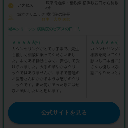
JR東海道線・相鉄線 横浜駅西口から徒歩
アクセス
5分
城本クリニック 横浜院の院長
野中 大樹 医師
城本クリニック 横浜院のピアスの口コミ
(5)
(5)
★★★★★
★★★★★
★★★★★
★★★★★
カウンセリングがとても丁寧で、先生
カウンセリングの時
も優しく相談に乗ってくださいまし
相談を聞いてくださ
た。よくある勧誘もなく、安心して受
願いして本当に良か
けられました。大手の華やかなクリニ
さんも優しい方ばか
ックではありませんが、まるで普通の
話になりたいと思い
お医者さんにかかるような感じのクリ
ニックです。また何かあった際にはぜ
ひお願いしたいと思います。
公式サイトを見る