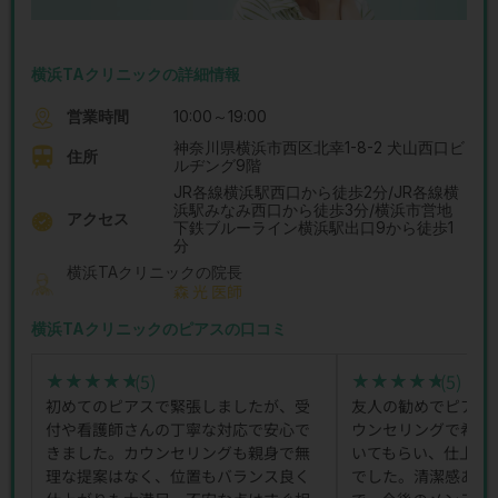
横浜TAクリニックの詳細情報
営業時間
10:00～19:00
神奈川県横浜市西区北幸1-8-2 犬山西口ビ
住所
ルヂング9階
JR各線横浜駅西口から徒歩2分/JR各線横
浜駅みなみ西口から徒歩3分/横浜市営地
アクセス
下鉄ブルーライン横浜駅出口9から徒歩1
分
横浜TAクリニックの院長
森 光 医師
横浜TAクリニックのピアスの口コミ
(5)
(5)
★★★★★
★★★★★
★★★★★
★★★★★
初めてのピアスで緊張しましたが、受
友人の勧めでピアス
付や看護師さんの丁寧な対応で安心で
ウンセリングで希望
きました。カウンセリングも親身で無
いてもらい、仕上が
理な提案はなく、位置もバランス良く
でした。清潔感ある