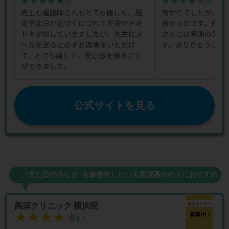
(5)
(4)
★★★★★
★★★★★
★★★★★
★★★★★
先生も看護師さんもとても優しく、施
怖がりでしたが、施
術予定日が近づくにつれて不安やドキ
良かったです。白井
ドキが増していきましたが、先生にメ
さんには感謝の気持
ールを送ると必ずお返事をいただけ
す。ありがとうござ
て、とても嬉しく、安心感を得ること
ができました。
公式サイトを見る
“見た目の美しさ”を最優先したい美意識高めの人におすすめ
高須クリニック 横浜院
★★★★★
★★★★★
4.1