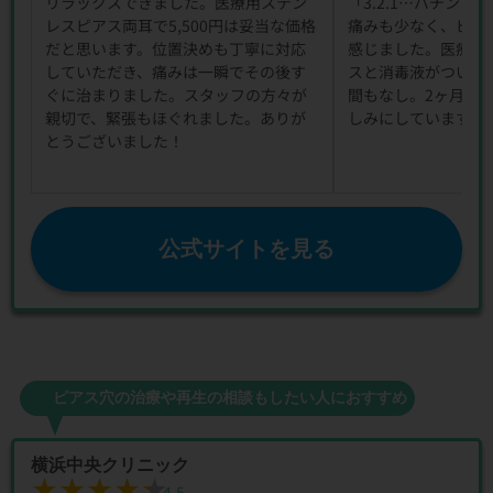
リラックスできました。医療用ステン
「3.2.1…バチン
レスピアス両耳で5,500円は妥当な価格
痛みも少なく、ビビ
だと思います。位置決めも丁寧に対応
感じました。医療用
していただき、痛みは一瞬でその後す
スと消毒液がついて5
ぐに治まりました。スタッフの方々が
間もなし。2ヶ月後
親切で、緊張もほぐれました。ありが
しみにしています！
とうございました！
公式サイトを見る
ピアス穴の治療や再生の相談もしたい人におすすめ
横浜中央クリニック
★★★★★
★★★★★
4.5