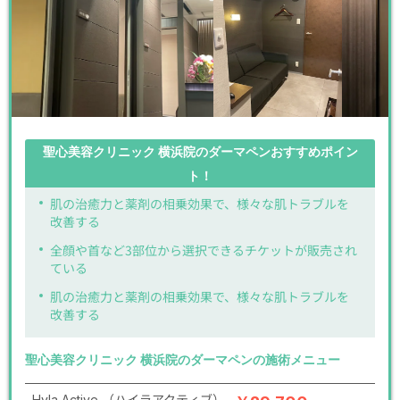
聖心美容クリニック 横浜院のダーマペンおすすめポイン
ト！
肌の治癒力と薬剤の相乗効果で、様々な肌トラブルを
改善する
全顔や首など3部位から選択できるチケットが販売され
ている
肌の治癒力と薬剤の相乗効果で、様々な肌トラブルを
改善する
聖心美容クリニック 横浜院のダーマペンの施術メニュー
Hyla Active （ハイラアクティブ）