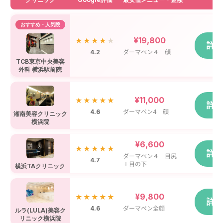
おすすめ・人気院
¥19,800
★★★★
★
詳
4.2
ダーマペン４ 顔
TCB東京中央美容
外科 横浜駅前院
¥11,000
★★★★★
詳
4.6
ダーマペン4 顔
湘南美容クリニック
横浜院
¥6,600
★★★★★
詳
ダーマペン４ 目尻
4.7
＋目の下
横浜TAクリニック
¥9,800
★★★★★
詳
4.6
ダーマペン全顔
ルラ(LULA)美容ク
リニック横浜院