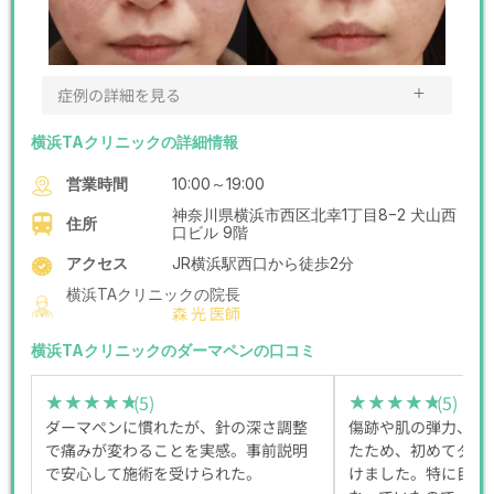
＋
症例の詳細を見る
横浜TAクリニックの詳細情報
営業時間
10:00～19:00
神奈川県横浜市西区北幸1丁目8−2 犬山西
住所
口ビル 9階
アクセス
JR横浜駅西口から徒歩2分
横浜TAクリニックの院長
森 光 医師
横浜TAクリニックのダーマペンの口コミ
(5)
(5)
★★★★★
★★★★★
★★★★★
★★★★★
ダーマペンに慣れたが、針の深さ調整
傷跡や肌の弾力、シ
で痛みが変わることを実感。事前説明
たため、初めてダー
で安心して施術を受けられた。
けました。特に目じ