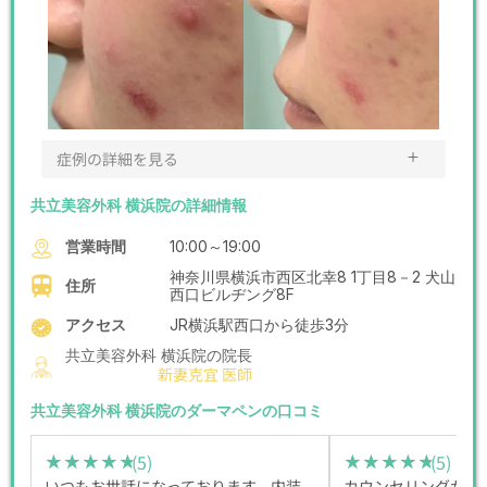
＋
症例の詳細を見る
共立美容外科 横浜院の詳細情報
営業時間
10:00～19:00
神奈川県横浜市西区北幸8 1丁目8－2 犬山
住所
西口ビルヂング8F
アクセス
JR横浜駅西口から徒歩3分
共立美容外科 横浜院の院長
新妻克宜 医師
共立美容外科 横浜院のダーマペンの口コミ
(5)
(5)
★★★★★
★★★★★
★★★★★
★★★★★
いつもお世話になっております。内装
カウンセリングから