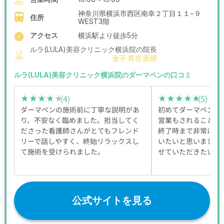
神奈川県横浜市西区南幸２丁目１１−９
住所
WEST3階
アクセス
横浜駅より徒歩5分
ルラ(LULA)美容クリニック横浜院の院長
金子 真也 医師
ルラ(LULA)美容クリニック横浜院のダーマペンの口コミ
(4)
(5)
★★★★★
★★★★★
★★★★★
★★★★★
ダーマペンの施術前に丁寧な説明があ
初めてダーマペンの
り、不安なく臨めました。担当してく
営業もされることな
ださった看護師さんがとてもフレンド
終了時まで非常にス
リーで話しやすく、終始リラックスし
いたいと思いました
て施術を受けられました。
せていただきたいで
公式サイトを見る