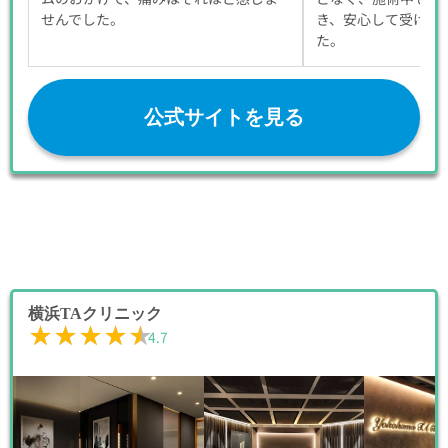
せんでした。
き、安心して受ける
た。
公式サイトを見る
横浜TAクリニック
★★★★★
★★★★★
4.7