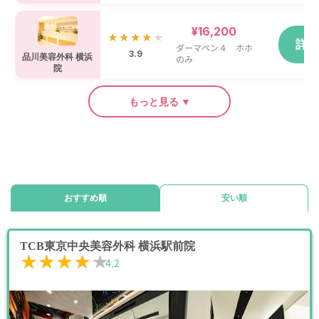
¥16,200
★★★★
★
詳
ダーマペン４ ホホ
3.9
品川美容外科 横浜
のみ
院
もっと見る ▼
おすすめ順
安い順
TCB東京中央美容外科 横浜駅前院
★★★★★
★★★★★
4.2