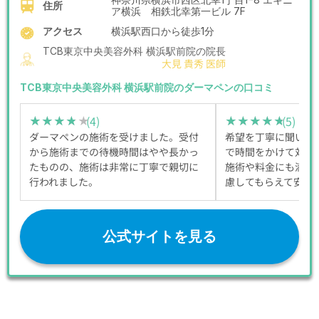
住所
ア横浜 相鉄北幸第一ビル 7F
アクセス
横浜駅西口から徒歩1分
TCB東京中央美容外科 横浜駅前院の院長
大見 貴秀 医師
TCB東京中央美容外科 横浜駅前院のダーマペンの口コミ
(4)
(5)
★★★★★
★★★★★
★★★★★
★★★★★
ダーマペンの施術を受けました。受付
希望を丁寧に聞いて
から施術までの待機時間はやや長かっ
で時間をかけて対応
たものの、施術は非常に丁寧で親切に
施術や料金にも満足
行われました。
慮してもらえて安心
公式サイトを見る