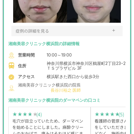
＋
症例の詳細を見る
湘南美容クリニック横浜院の詳細情報
営業時間
10:00～19:00
神奈川県横浜市神奈川区鶴屋町2丁目23−2
住所
ＴＳプラザビル 3F
アクセス
横浜駅きた西口から徒歩3分
湘南美容クリニック横浜院の院長
長谷川裕之 医師
湘南美容クリニック横浜院のダーマペンの口コミ
(4)
(5)
★★★★★
★★★★★
★★★★★
★★★★★
毛穴が目立っていたため、ダーマペン
看護師の菅原さんに
を始めることにしました。麻酔クリー
をしていただきまし
ムのおかげで、痛みはそれほど感じま
どなく、施術中も声