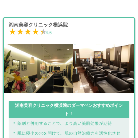
湘南美容クリニック横浜院
★★★★★
★★★★★
4.6
湘南美容クリニック横浜院のダーマペンおすすめポイン
ト！
薬剤と併用することで、より高い美肌効果が期待
肌に極小の穴を開けて、肌の自然治癒力を活性化させ