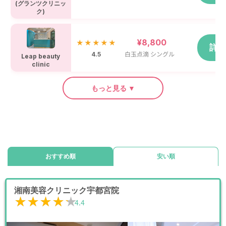
(グランツクリニッ
ク)
¥8,800
★★★★★
詳
4.5
白玉点滴 シングル
Leap beauty
clinic
もっと見る ▼
おすすめ順
安い順
湘南美容クリニック宇都宮院
★★★★★
★★★★★
4.4