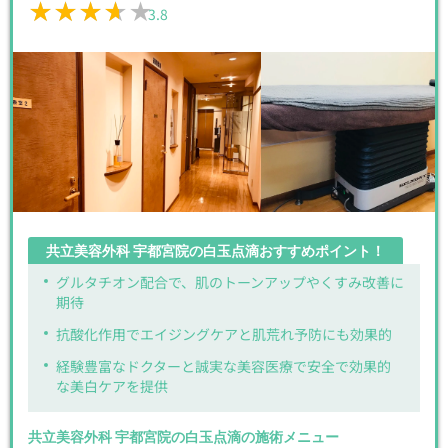
★★★★★
★★★★★
3.8
共立美容外科 宇都宮院の白玉点滴おすすめポイント！
グルタチオン配合で、肌のトーンアップやくすみ改善に
期待
抗酸化作用でエイジングケアと肌荒れ予防にも効果的
経験豊富なドクターと誠実な美容医療で安全で効果的
な美白ケアを提供
共立美容外科 宇都宮院の白玉点滴の施術メニュー