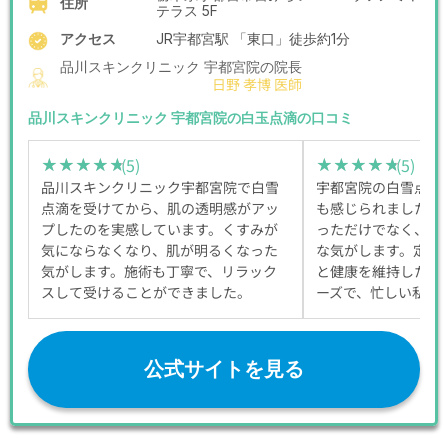
住所
テラス 5F
アクセス
JR宇都宮駅 「東口」徒歩約1分
品川スキンクリニック 宇都宮院の院長
日野 孝博 医師
品川スキンクリニック 宇都宮院の白玉点滴の口コミ
(5)
(5)
★★★★★
★★★★★
★★★★★
★★★★★
品川スキンクリニック宇都宮院で白雪
宇都宮院の白雪点滴
点滴を受けてから、肌の透明感がアッ
も感じられました。
プしたのを実感しています。くすみが
っただけでなく、体
気にならなくなり、肌が明るくなった
な気がします。定期
気がします。施術も丁寧で、リラック
と健康を維持したい
スして受けることができました。
ーズで、忙しい私に
公式サイトを見る