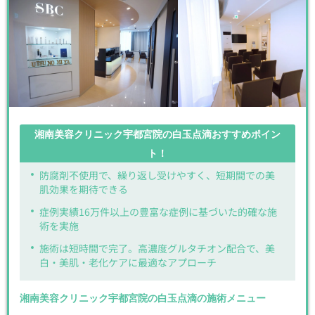
湘南美容クリニック宇都宮院の白玉点滴おすすめポイン
ト！
防腐剤不使用で、繰り返し受けやすく、短期間での美
肌効果を期待できる
症例実績16万件以上の豊富な症例に基づいた的確な施
術を実施
施術は短時間で完了。高濃度グルタチオン配合で、美
白・美肌・老化ケアに最適なアプローチ
湘南美容クリニック宇都宮院の白玉点滴の施術メニュー