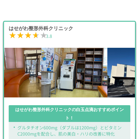
はせがわ整形外科クリニック
★★★★★
★★★★★
3.8
はせがわ整形外科クリニックの白玉点滴おすすめポイン
ト！
グルタチオン600mg（ダブルは1200mg）とビタミン
C2000mgを配合し、肌の美白・ハリの改善に特化