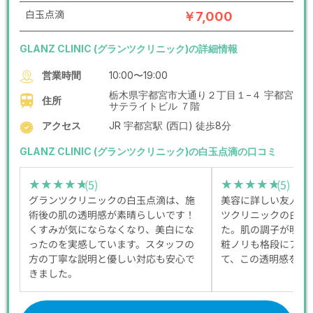
白玉点滴
￥7,000
GLANZ CLINIC (グランツクリニック)の詳細情報
営業時間
10:00〜19:00
栃木県宇都宮市大通り２丁目１−４ 宇都宮
住所
サテライトビル ７階
アクセス
JR 宇都宮駅 (西口) 徒歩8分
GLANZ CLINIC (グランツクリニック)の白玉点滴の口コミ
(5)
(5)
★★★★★
★★★★★
★★★★★
★★★★★
グランツクリニックの白玉点滴は、施
美容に詳しい友人に
術後の肌の透明感が素晴らしいです！
ツクリニックの白玉
くすみが気にならなくなり、美白にな
た。肌の調子が明ら
ったのを実感しています。スタッフの
粧ノリも格段にアッ
方の丁寧な説明と優しい対応も安心で
て、この透明感をキ
きました。