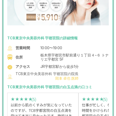
TCB東京中央美容外科 宇都宮院の詳細情報
営業時間
10:00〜19:00
栃木県宇都宮市駅前通り１丁目４−６ トナ
住所
リエ宇都宮 5F
アクセス
JR宇都宮駅から徒歩1分
TCB東京中央美容外科 宇都宮院の院長
岡本 卓也 医師
TCB東京中央美容外科 宇都宮院の白玉点滴の口コミ
(5)
(5)
★★★★★
★★★★★
★★★★★
★★★★★
以前から肌のくすみが気になっていた
仕事が忙しく、なか
のですが、TCB宇都宮院の白玉点滴を
時間をかけられないの
受けて本当に良かったです。施術はあ
都宮院の白玉点滴は