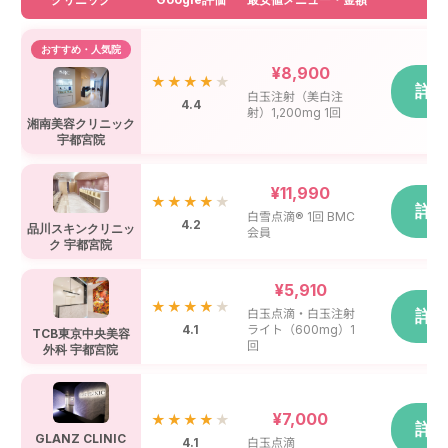
おすすめ・人気院
¥8,900
★★★★
★
詳
白玉注射（美白注
4.4
射）1,200mg 1回
湘南美容クリニック
宇都宮院
¥11,990
★★★★
★
詳
白雪点滴® 1回 BMC
4.2
品川スキンクリニッ
会員
ク 宇都宮院
¥5,910
★★★★
★
白玉点滴・白玉注射
詳
4.1
ライト（600mg）1
TCB東京中央美容
回
外科 宇都宮院
¥7,000
★★★★
★
詳
GLANZ CLINIC
4.1
白玉点滴