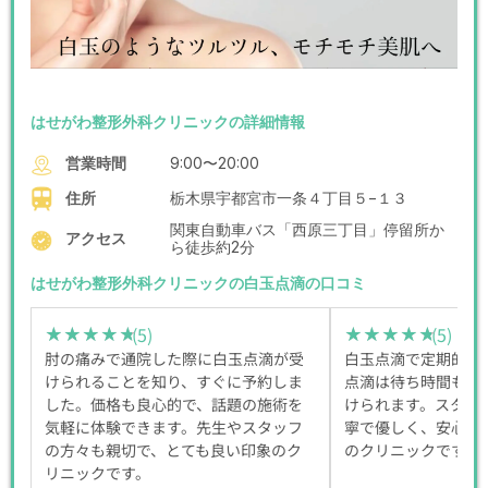
はせがわ整形外科クリニックの詳細情報
営業時間
9:00〜20:00
住所
栃木県宇都宮市一条４丁目５−１３
関東自動車バス「西原三丁目」停留所か
アクセス
ら徒歩約2分
はせがわ整形外科クリニックの白玉点滴の口コミ
(5)
(5)
★★★★★
★★★★★
★★★★★
★★★★★
肘の痛みで通院した際に白玉点滴が受
白玉点滴で定期的に
けられることを知り、すぐに予約しま
点滴は待ち時間も少
した。価格も良心的で、話題の施術を
けられます。スタッ
気軽に体験できます。先生やスタッフ
寧で優しく、安心し
の方々も親切で、とても良い印象のク
のクリニックです。
リニックです。