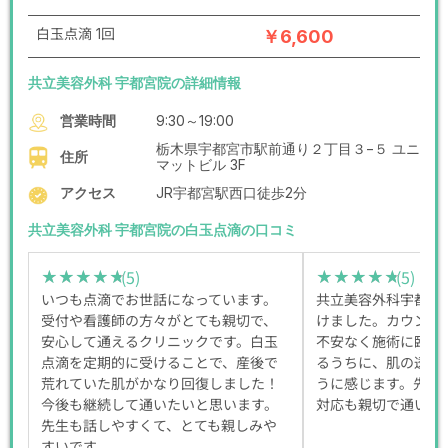
白玉点滴 1回
￥6,600
共立美容外科 宇都宮院の詳細情報
営業時間
9:30～19:00
栃木県宇都宮市駅前通り２丁目３−５ ユニ
住所
マットビル 3F
アクセス
JR宇都宮駅西口徒歩2分
共立美容外科 宇都宮院の白玉点滴の口コミ
(5)
(5)
★★★★★
★★★★★
★★★★★
★★★★★
いつも点滴でお世話になっています。
共立美容外科宇都宮
受付や看護師の方々がとても親切で、
けました。カウンセ
安心して通えるクリニックです。白玉
不安なく施術に臨め
点滴を定期的に受けることで、産後で
るうちに、肌の透明
荒れていた肌がかなり回復しました！
うに感じます。先生
今後も継続して通いたいと思います。
対応も親切で通いや
先生も話しやすくて、とても親しみや
すいです。