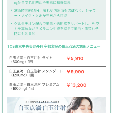
㎎配合で老化防止や美肌に相乗効果
施術時間約15分、腫れや内出血もほぼなく、シャワ
ー・メイク・入浴が当日から可能
グルタチオン配合で美肌と透明感をサポートし、免疫
力を高めながらメラニン生成を抑えて美白・肌荒れ予
防にも効果的
TCB東京中央美容外科 宇都宮院の白玉点滴の施術メニュー
白玉点滴・白玉注射 ライト
￥5,910
（600mg）1回
白玉点滴・白玉注射 スタンダード
￥9,990
（1200mg）1回
白玉点滴・白玉注射 プレミアム
￥13,200
（1800mg）1回