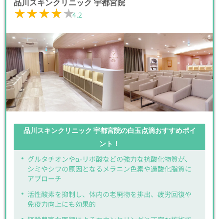
品川スキンクリニック 宇都宮院
★★★★★
★★★★★
4.2
品川スキンクリニック 宇都宮院の白玉点滴おすすめポイ
ント！
グルタチオンやα-リポ酸などの強力な抗酸化物質が、
シミやシワの原因となるメラニン色素や過酸化脂質に
アプローチ
活性酸素を抑制し、体内の老廃物を排出、疲労回復や
免疫力向上にも効果的