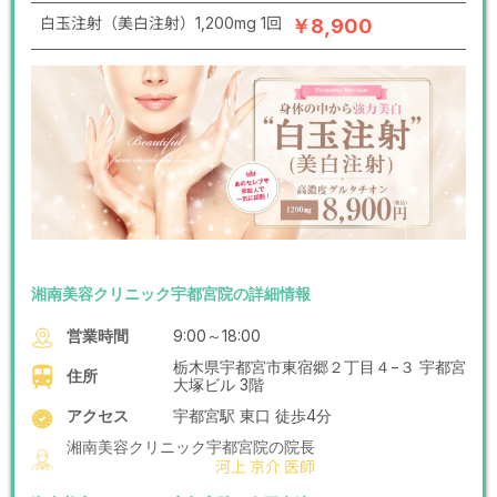
白玉注射（美白注射）1,200mg 1回
￥8,900
湘南美容クリニック宇都宮院の詳細情報
営業時間
9:00～18:00
栃木県宇都宮市東宿郷２丁目４−３ 宇都宮
住所
大塚ビル 3階
アクセス
宇都宮駅 東口 徒歩4分
湘南美容クリニック宇都宮院の院長
河上 京介 医師