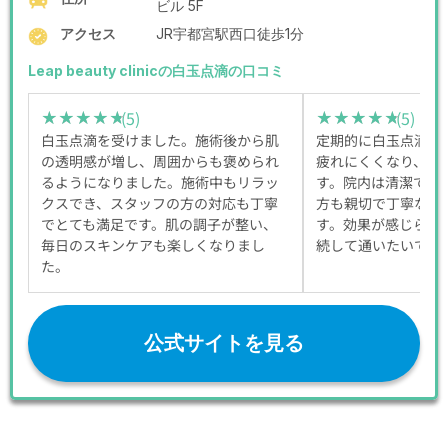
ビル 5F
アクセス
JR宇都宮駅西口徒歩1分
Leap beauty clinicの白玉点滴の口コミ
(5)
(5)
★★★★★
★★★★★
★★★★★
★★★★★
白玉点滴を受けました。施術後から肌
定期的に白玉点滴を
の透明感が増し、周囲からも褒められ
疲れにくくなり、肌
るようになりました。施術中もリラッ
す。院内は清潔で、
クスでき、スタッフの方の対応も丁寧
方も親切で丁寧なの
でとても満足です。肌の調子が整い、
す。効果が感じられ
毎日のスキンケアも楽しくなりまし
続して通いたいです
た。
公式サイトを見る