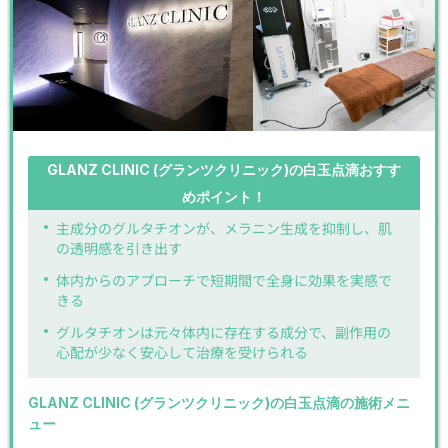
GLANZ CLINIC (グランツクリニック)の白玉点滴おすす
めポイント！
主成分のグルタチオンが、メラニン生成を抑制し、肌
の透明感を引き出す
体内からのアプローチで短期間で全身に効果を実感で
きる
グルタチオンは元々体内に存在する成分で、副作用の
心配が少なく安心して治療を受けられる
GLANZ CLINIC (グランツクリニック)の白玉点滴の施術メニ
ュー