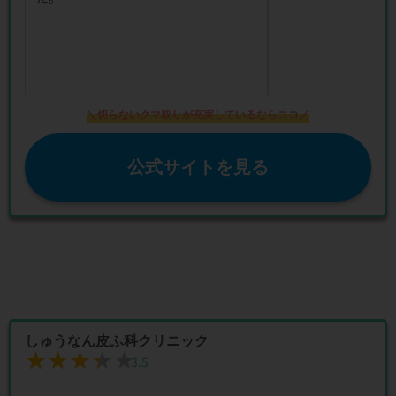
＼切らないクマ取りが充実しているならココ／
公式サイトを見る
しゅうなん皮ふ科クリニック
★★★★★
★★★★★
3.5