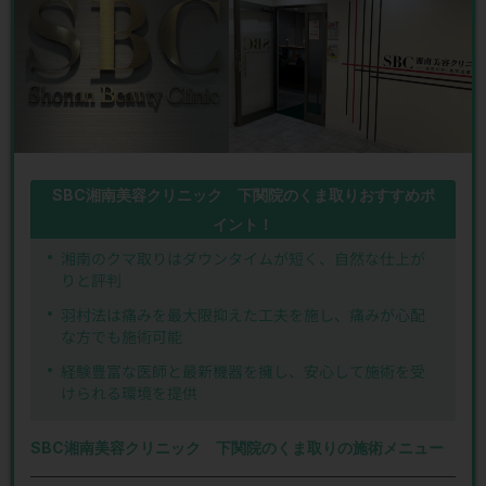
SBC湘南美容クリニック 下関院のくま取りおすすめポ
イント！
湘南のクマ取りはダウンタイムが短く、自然な仕上が
りと評判
羽村法は痛みを最大限抑えた工夫を施し、痛みが心配
な方でも施術可能
経験豊富な医師と最新機器を擁し、安心して施術を受
けられる環境を提供
SBC湘南美容クリニック 下関院のくま取りの施術メニュー