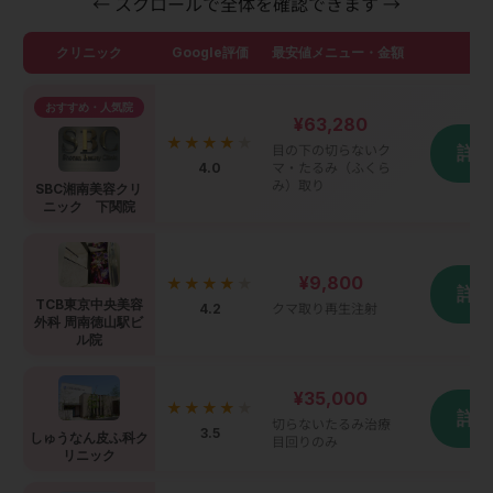
← スクロールで全体を確認できます →
クリニック
Google評価
最安値メニュー・金額
詳
おすすめ・人気院
¥63,280
★★★★
★
目の下の切らないク
詳
4.0
マ・たるみ（ふくら
み）取り
SBC湘南美容クリ
ニック 下関院
¥9,800
★★★★
★
詳
TCB東京中央美容
4.2
クマ取り再生注射
外科 周南徳山駅ビ
ル院
¥35,000
★★★★
★
詳
切らないたるみ治療
3.5
しゅうなん皮ふ科ク
目回りのみ
リニック