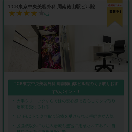
TCB東京中央美容外科 周南徳山駅ビル院
★★★★★
★★★★★
4.2
TCB東京中央美容外科 周南徳山駅ビル院のくま取りおす
すめポイント！
大手クリニックならではの安心感で安心してクマ取り
治療を受けられる
1万円以下でクマ取り治療を受けられる手軽さが人気
脱脂法以外にも注入治療も豊富に用意されており、自
身に合った治療を選択可能