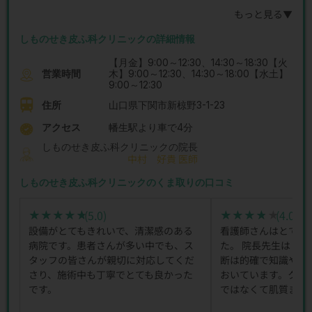
もっと見る▼
しものせき皮ふ科クリニックの詳細情報
【月金】9:00～12:30、14:30～18:30【火
営業時間
木】9:00～12:30、14:30～18:00【水土】
9:00～12:30
住所
山口県下関市新椋野3-1-23
アクセス
幡生駅より車で4分
しものせき皮ふ科クリニックの院長
中村 好貴 医師
しものせき皮ふ科クリニックのくま取りの口コミ
(5.0)
(4.0)
★★★★★
★★★★★
★★★★★
★★★★★
設備がとてもきれいで、清潔感のある
看護師さんはとても
病院です。患者さんが多い中でも、ス
た。 院長先生はド
タッフの皆さんが親切に対応してくだ
断は的確で知識や技
さり、施術中も丁寧でとても良かった
おいています。クマ
です。
ではなくて肌質まで