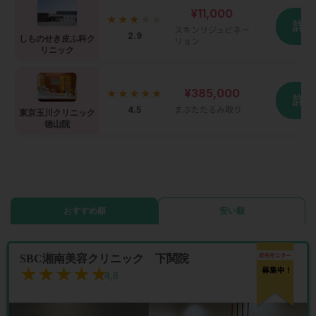
¥11,000
★★★
★★
詳
スキンリジュビネー
2.9
しものせき皮ふ科ク
リョン
リニック
¥385,000
★★★★★
詳
4.5
まぶたたるみ取り
東京玉川クリニック
徳山院
おすすめ順
安い順
SBC湘南美容クリニック 下関院
★★★★★
★★★★★
4,8