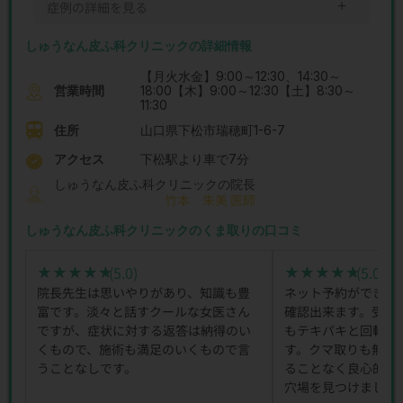
＋
症例の詳細を見る
しゅうなん皮ふ科クリニックの詳細情報
【月火水金】9:00～12:30、14:30～
営業時間
18:00【木】9:00～12:30【土】8:30～
11:30
住所
山口県下松市瑞穂町1-6-7
アクセス
下松駅より車で7分
しゅうなん皮ふ科クリニックの院長
竹本 朱美 医師
しゅうなん皮ふ科クリニックのくま取りの口コミ
(5.0)
(5.0)
★★★★★
★★★★★
★★★★★
★★★★★
院長先生は思いやりがあり、知識も豊
ネット予約ができて
富です。淡々と話すクールな女医さん
確認出来ます。受付
ですが、症状に対する返答は納得のい
もテキパキと回転率
くもので、施術も満足のいくもので言
す。クマ取りも無理
うことなしです。
ることなく良心的で
穴場を見つけました