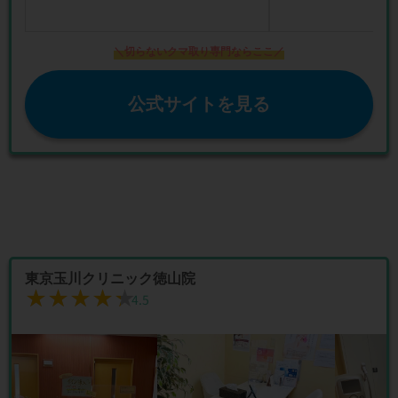
＼切らないクマ取り専門ならここ／
公式サイトを見る
東京玉川クリニック徳山院
★★★★★
★★★★★
4.5