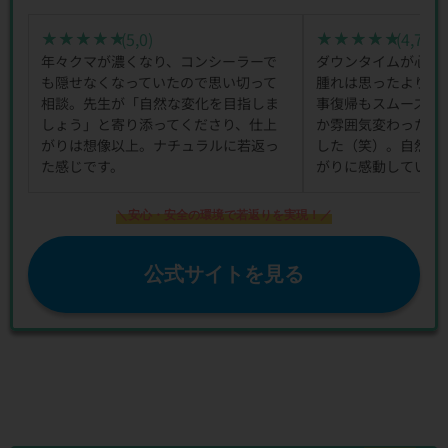
(5,0)
(4,7)
★★★★★
★★★★★
★★★★★
★★★★★
年々クマが濃くなり、コンシーラーで
ダウンタイムが心配
も隠せなくなっていたので思い切って
腫れは思ったより早
相談。先生が「自然な変化を目指しま
事復帰もスムーズで
しょう」と寄り添ってくださり、仕上
か雰囲気変わった？
がりは想像以上。ナチュラルに若返っ
した（笑）。自然で
た感じです。
がりに感動していま
＼安心・安全の環境で若返りを実現！／
公式サイトを見る