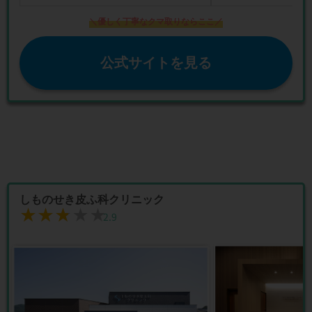
＼優しく丁寧なクマ取りならここ／
公式サイトを見る
しものせき皮ふ科クリニック
★★★★★
★★★★★
2.9