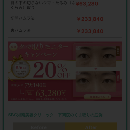
目の下の切らないクマ・たるみ（ふ
¥63,280
くらみ）取り
切開ハムラ法
￥233,840
裏ハムラ法
￥233,840
SBC湘南美容クリニック 下関院のくま取りの症例
Before
After