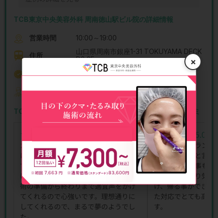
TCB東京中央美容外科 周南徳山駅ビル院の詳細情報
営業時間
10:00～19:00
山口県周南市銀座1-31 TOKUYAMA DECK
住所
D2 2F
×
アクセス
徳山駅より徒歩2分
TCB東京中央美容外科 周南徳山駅ビル院の院長
西田 康二郎 医師
TCB東京中央美容外科 周南徳山駅ビル院のくま取りの口コミ
(5.0)
(5.0)
★★★★★
★★★★★
★★★★★
★★★★★
カウンセリングがとても丁寧で、予算
仕上がりのバランス
に合わせて何度もシミュレーションし
友達にも綺麗と言わ
てくれるので、納得した上で施術を受
り勧められる事もな
けられます。看護師さんも優しく、施
明をして下さり気持
術の準備から終わりまで適宜声をかけ
け、帰る事ができま
てくれるので心強いです。理想通りに
た対応でとても高評
してくれるので、まるで夢のようでし
す。
た。