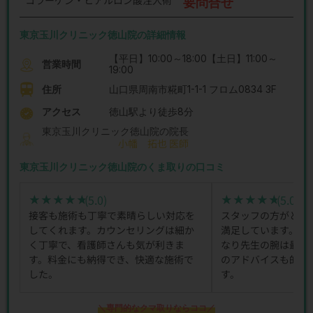
コラーゲン・ヒアルロン酸注入術
要問合せ
東京玉川クリニック徳山院の詳細情報
【平日】10:00～18:00【土日】11:00～
営業時間
19:00
住所
山口県周南市糀町1-1-1 フロム0834 3F
アクセス
徳山駅より徒歩8分
東京玉川クリニック徳山院の院長
小幡 拓也 医師
東京玉川クリニック徳山院のくま取りの口コミ
(5.0)
(5.0)
★★★★★
★★★★★
★★★★★
★★★★★
接客も施術も丁寧で素晴らしい対応を
スタッフの方がとて
してくれます。カウンセリングは細か
満足しています。施
く丁寧で、看護師さんも気が利きま
なり先生の腕は最高
す。料金にも納得でき、快適な施術で
のアドバイスも的確
した。
す。
＼専門的なクマ取りならココ／