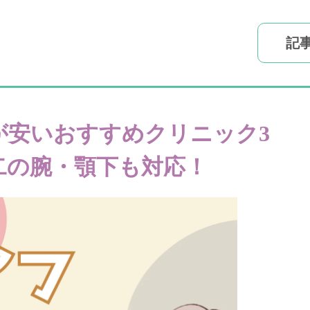
記
フが安いおすすめクリニック3
二の腕・顎下も対応！