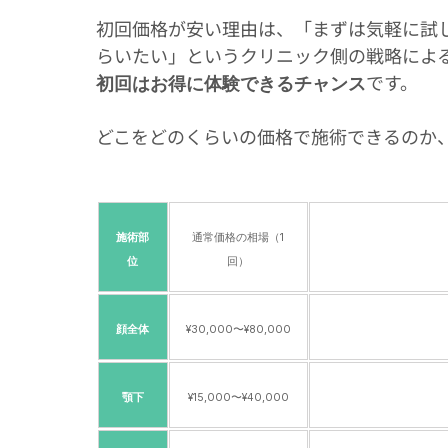
初回価格が安い理由は、「まずは気軽に試
らいたい」というクリニック側の戦略によ
です。
初回はお得に体験できるチャンス
どこをどのくらいの価格で施術できるのか
施術部
通常価格の相場（1
位
回）
顔全体
¥30,000〜¥80,000
顎下
¥15,000〜¥40,000