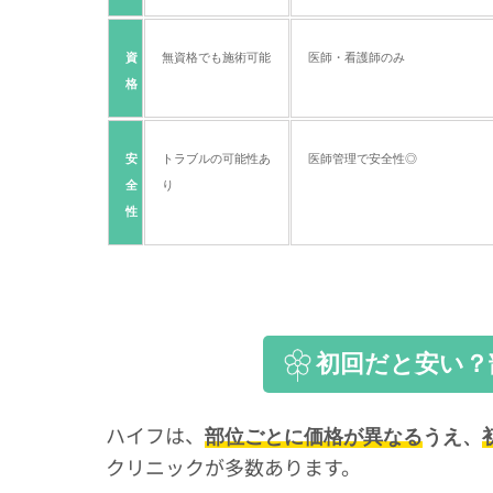
資
無資格でも施術可能
医師・看護師のみ
格
安
トラブルの可能性あ
医師管理で安全性◎
全
り
性
初回だと安い？
ハイフは、
部位ごとに価格が異なる
うえ、
クリニックが多数あります。