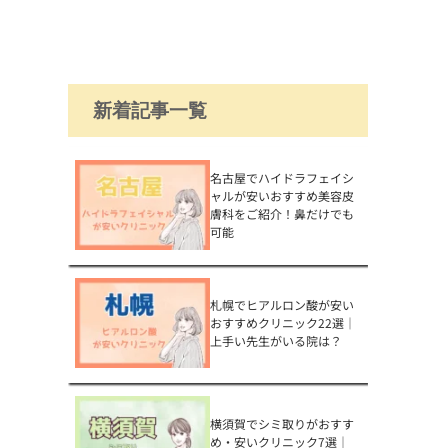
新着記事一覧
名古屋でハイドラフェイシ
ャルが安いおすすめ美容皮
膚科をご紹介！鼻だけでも
可能
札幌でヒアルロン酸が安い
おすすめクリニック22選｜
上手い先生がいる院は？
横須賀でシミ取りがおすす
め・安いクリニック7選｜