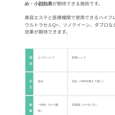
が期待できる施術です。
め・小顔効果
美容エステと医療機関で使用できるハイフ
ウルトラセルQ+、ソノクイーン、ダブロ
効果が期待できます。
項
エステハイフ
医療ハイフ
目
出
低め
高め（SMAS層まで届く）
力
効
一時的（2〜3週
長期間（3〜6ヶ月）
果
間）