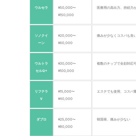
ウルセラ
¥50,000〜
医療用の高出力、持続力
¥150,000
ソノクイ
¥20,000〜
痛みが少なくコスパも良
ーン
¥60,000
ウルトラ
¥30,000〜
複数のチップで全顔対応
セルQ+
¥100,000
リフテラ
¥15,000〜
エステでも使用、コスパ
V
¥40,000
ダブロ
¥25,000〜
韓国発、痛みが少ない
¥80,000