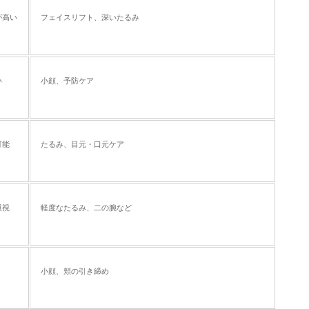
が高い
フェイスリフト、深いたるみ
い
小顔、予防ケア
可能
たるみ、目元・口元ケア
重視
軽度なたるみ、二の腕など
小顔、頬の引き締め