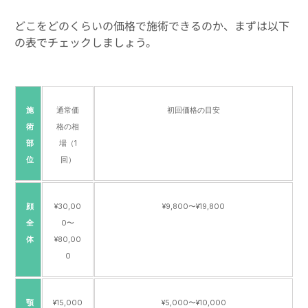
どこをどのくらいの価格で施術できるのか、まずは以下
の表でチェックしましょう。
施
通常価
初回価格の目安
術
格の相
部
場（1
位
回）
顔
¥30,00
¥9,800〜¥19,800
全
0〜
体
¥80,00
0
顎
¥15,000
¥5,000〜¥10,000