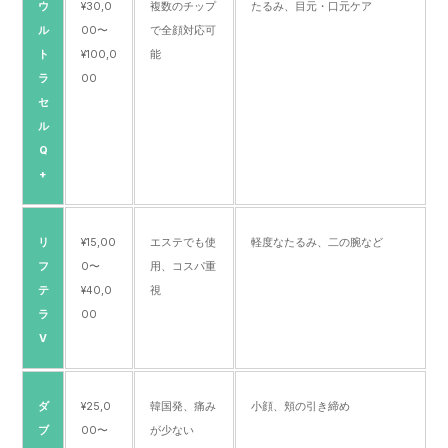
ウ
¥30,0
複数のチップ
たるみ、目元・口元ケア
ル
00〜
で全顔対応可
ト
¥100,0
能
ラ
00
セ
ル
Q
+
リ
¥15,00
エステでも使
軽度なたるみ、二の腕など
フ
0〜
用、コスパ重
テ
¥40,0
視
ラ
00
V
ダ
¥25,0
韓国発、痛み
小顔、頬の引き締め
ブ
00〜
が少ない