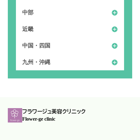
上野
千葉
吉祥寺
中部
品川
埼玉
大宮
宇都宮
川崎
恵比寿
名古屋
富山
愛知
新宿
東京
栃木
近畿
新潟
浜松
石川
横浜
池袋
渋谷
金沢
静岡
神奈川
船橋
銀座
京都
兵庫
大阪
中国・四国
神戸
岡山
広島
九州・沖縄
北九州
熊本
福岡
長崎
鹿児島
フラワージュ美容クリニック
Flower-ge clinic