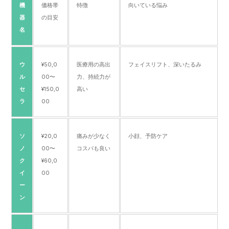
機
価格帯
特徴
向いている悩み
器
の目安
名
ウ
¥50,0
医療用の高出
フェイスリフト、深いたるみ
ル
00〜
力、持続力が
セ
¥150,0
高い
ラ
00
ソ
¥20,0
痛みが少なく
小顔、予防ケア
ノ
00〜
コスパも良い
ク
¥60,0
イ
00
ー
ン