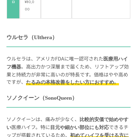
ロ
¥80,0
00
ウルセラ（Ulthera）
ウルセラは、アメリカFDAに唯一認可された
医療用ハイ
。高出力かつ深層まで届くため、リフトアップ効
フ機器
果と持続力が非常に高いのが特長です。価格はやや高め
ですが、
。
たるみの本格改善をしたい方におすすめ
ソノクイーン（SonoQueen）
ソノクイーンは、痛みが少なく、
比較的安価で始めやす
医療ハイフ。特に
できるチ
い
目元や細かい部位にも対応
ップが搭載されているため、
初めてハイフを受ける方に