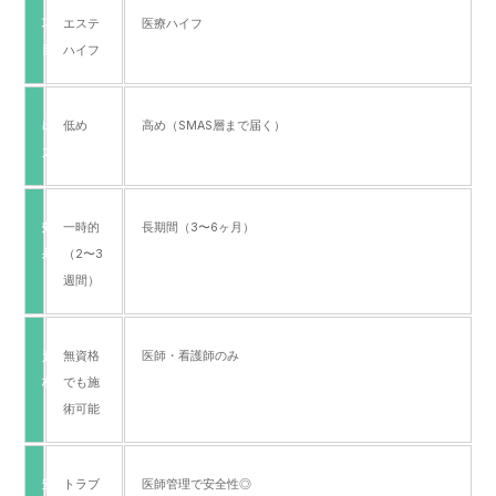
項
エステ
医療ハイフ
目
ハイフ
出
低め
高め（SMAS層まで届く）
力
効
一時的
長期間（3〜6ヶ月）
果
（2〜3
週間）
資
無資格
医師・看護師のみ
格
でも施
術可能
安
トラブ
医師管理で安全性◎