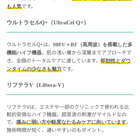
です。
も人気
ウルトラセルQ+（UltraCel Q+）
ウルトラセルQ+は、
HIFU＋RF（高周波）を搭載した多
。肌の浅い層から深層までアプローチで
機能ハイフ機器
き、全顔のトータルケアに適しています。
即効性とダウ
です。
ンタイムの少なさも魅力
リフテラV（Liftera-V）
リフテラVは、エステや一部のクリニックで使われる比
較的安価なハイフ機器。超音波の刺激がマイルドなの
で、
。
痛みに弱い方や軽度なたるみケアに向いています
施術時間が短く、通いやすいのもポイント。